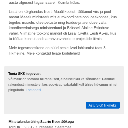
aasta algusest tagasi saarel, Koimla külas.
Liisal on kõrgharidus Eesti Maaülikoolist, töötanud viis ja pool
aastat Maaeluministeeriumis eurokoordinatsiooni osakonnas, kus
tegeles maaelu, otsetoetuste ning teadus-ja arenduse valla
koordineerimisega ministeeriumi ja Brüsseli Alalise Esinduse
vahel. Viimatine töökoht mandril oli Liisal Civitta Eesti AS-is, kus
ta töötas konsultandina rahvusvaheliste projektide tiimis.
Meie tegevmeeskond on nüüd peale Ivari lahkumist taas 3-
liikmeline. Meie kontaktid leiate kodulehelt!
Toeta SKK tegevust
Võimalik on toetada nii rahaliselt, aineliselt kui ka sõnaliselt. Pakume
rakendust inimestele, kes soovivad vabatahtlikult ühise hüvangu nimel
pingutada.
Loe edasi...
Astu SKK liikmeks
Mittetulundusühing Saarte Koostöökogu
Torni tn 1, 93812 Kuressaare, Saaremaa