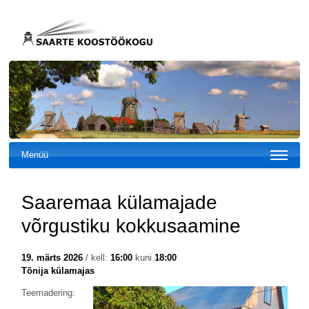
Menüü
Saaremaa külamajade
võrgustiku kokkusaamine
19. märts 2026
/ kell:
16:00
kuni
18:00
Tõnija külamajas
Teemadering: