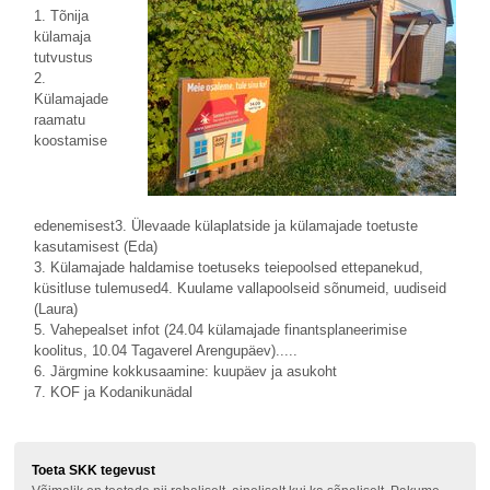
1. Tõnija
külamaja
tutvustus
2.
Külamajade
raamatu
koostamise
edenemisest3. Ülevaade külaplatside ja külamajade toetuste
kasutamisest (Eda)
3. Külamajade haldamise toetuseks teiepoolsed ettepanekud,
küsitluse tulemused4. Kuulame vallapoolseid sõnumeid, uudiseid
(Laura)
5. Vahepealset infot (24.04 külamajade finantsplaneerimise
koolitus, 10.04 Tagaverel Arengupäev).....
6. Järgmine kokkusaamine: kuupäev ja asukoht
7. KOF ja Kodanikunädal
Toeta SKK tegevust