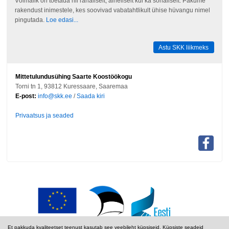
Võimalik on toetada nii rahaliselt, aineliselt kui ka sõnaliselt. Pakume
rakendust inimestele, kes soovivad vabatahtlikult ühise hüvangu nimel
pingutada.
Loe edasi...
Astu SKK liikmeks
Mittetulundusühing Saarte Koostöökogu
Torni tn 1, 93812 Kuressaare, Saaremaa
E-post:
info@skk.ee
/
Saada kiri
Privaatsus ja seaded
Et pakkuda kvaliteetset teenust kasutab see veebileht küpsiseid. Küpsiste seadeid