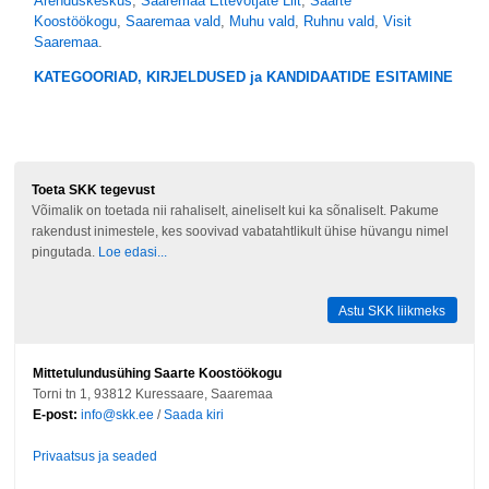
Arenduskeskus
,
Saaremaa Ettevõtjate Liit
,
Saarte
Koostöökogu
,
Saaremaa vald
,
Muhu vald
,
Ruhnu vald
,
Visit
Saaremaa
.
KATEGOORIAD, KIRJELDUSED ja KANDIDAATIDE ESITAMINE
Toeta SKK tegevust
Võimalik on toetada nii rahaliselt, aineliselt kui ka sõnaliselt. Pakume
rakendust inimestele, kes soovivad vabatahtlikult ühise hüvangu nimel
pingutada.
Loe edasi...
Astu SKK liikmeks
Mittetulundusühing Saarte Koostöökogu
Torni tn 1, 93812 Kuressaare, Saaremaa
E-post:
info@skk.ee
/
Saada kiri
Privaatsus ja seaded