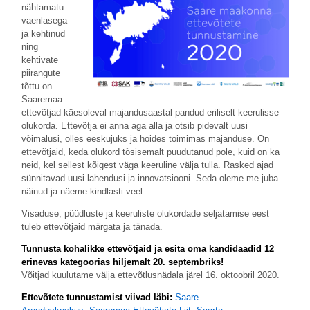
nähtamatu
vaenlasega
ja kehtinud
ning
kehtivate
piirangute
tõttu on
Saaremaa
ettevõtjad käesoleval majandusaastal pandud eriliselt keerulisse
olukorda. Ettevõtja ei anna aga alla ja otsib pidevalt uusi
võimalusi, olles eeskujuks ja hoides toimimas majanduse. On
ettevõtjaid, keda olukord tõsisemalt puudutanud pole, kuid on ka
neid, kel sellest kõigest väga keeruline välja tulla. Rasked ajad
sünnitavad uusi lahendusi ja innovatsiooni. Seda oleme me juba
näinud ja näeme kindlasti veel.
Visaduse, püüdluste ja keeruliste olukordade seljatamise eest
tuleb ettevõtjaid märgata ja tänada.
Tunnusta kohalikke ettevõtjaid ja esita oma kandidaadid 12
erinevas kategoorias hiljemalt 20. septembriks!
Võitjad kuulutame välja ettevõtlusnädala järel 16. oktoobril 2020.
Ettevõtete tunnustamist viivad läbi:
Saare