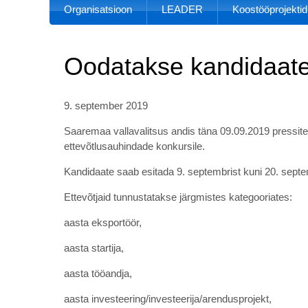
Organisatsioon
LEADER
Koostööprojektid
Oodatakse kandidaate
9. september 2019
Saaremaa vallavalitsus andis täna 09.09.2019 pressite
ettevõtlusauhindade konkursile.
Kandidaate saab esitada 9. septembrist kuni 20. septem
Ettevõtjaid tunnustatakse järgmistes kategooriates:
aasta eksportöör,
aasta startija,
aasta tööandja,
aasta investeering/investeerija/arendusprojekt,