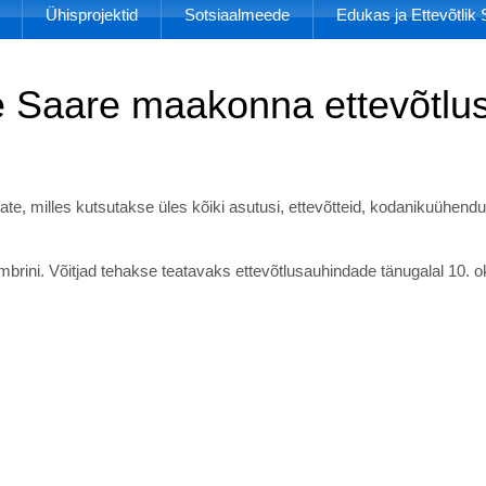
Ühisprojektid
Sotsiaalmeede
Edukas ja Ettevõtli
 Saare maakonna ettevõtlus
ate, milles kutsutakse üles kõiki asutusi, ettevõtteid, kodanikuühend
brini. Võitjad tehakse teatavaks ettevõtlusauhindade tänugalal 10. ok