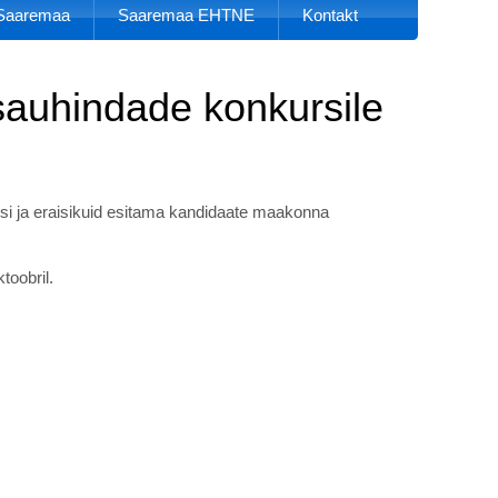
k Saaremaa
Saaremaa EHTNE
Kontakt
auhindade konkursile
usi ja eraisikuid esitama kandidaate maakonna
toobril.