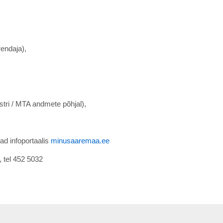
rendaja),
tri / MTA andmete põhjal),
ad infoportaalis
minusaaremaa.ee
, tel 452 5032