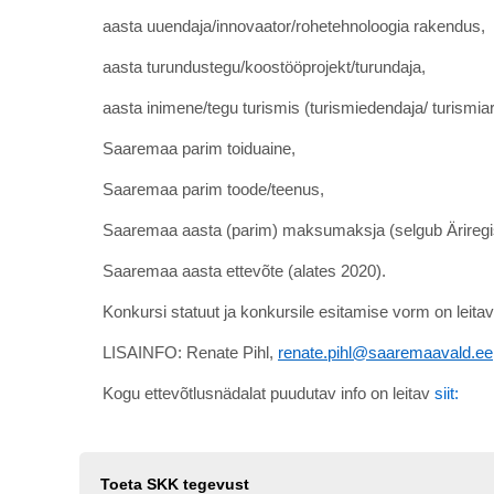
aasta uuendaja/innovaator/rohetehnoloogia rakendus,
aasta turundustegu/koostööprojekt/turundaja,
aasta inimene/tegu turismis (turismiedendaja/ turismia
Saaremaa parim toiduaine,
Saaremaa parim toode/teenus,
Saaremaa aasta (parim) maksumaksja (selgub Äriregis
Saaremaa aasta ettevõte (alates 2020).
Konkursi statuut ja konkursile esitamise vorm on leitav
LISAINFO: Renate Pihl,
renate.pihl@saaremaavald.ee
Kogu ettevõtlusnädalat puudutav info on leitav
siit:
Toeta SKK tegevust