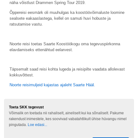
näha võistlust Drammen Spring Tour 2019.
Õppereisi eesmärk oli muuhulgas ka koostöövõimaluste loomine
sealsete eakaaslastega, kellel on samuti huvi hobuste ja
ratsutamise vastu.
Noorte reisi toetas Saarte Koostöökogu oma tegevuspiirkonna
elavdamiseks ettenähtud eelarvest.
Täpsemalt saad reisi kohta lugeda ja reisipilte vaadata allolevast
kokkuvõttest.
Noorte reisimuljeid kajastas ajaleht Saarte Hääl.
Toeta SKK tegevust
Võimalik on toetada nii rahaliselt, aineliselt kui ka sõnaliselt. Pakume
rakendust inimestele, kes soovivad vabatahtlikult ühise hüvangu nimel
pingutada.
Loe edasi...