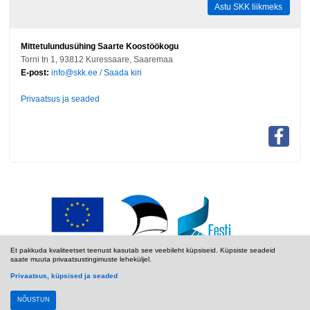
Astu SKK liikmeks
Mittetulundusühing Saarte Koostöökogu
Torni tn 1, 93812 Kuressaare, Saaremaa
E-post:
info@skk.ee
/
Saada kiri
Privaatsus ja seaded
Et pakkuda kvaliteetset teenust kasutab see veebileht küpsiseid. Küpsiste seadeid
saate muuta privaatsustingimuste leheküljel.
Privaatsus, küpsised ja seaded
NÕUSTUN