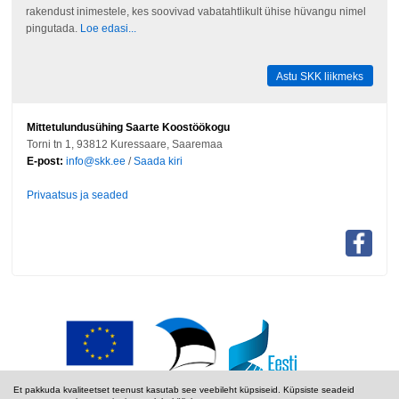
rakendust inimestele, kes soovivad vabatahtlikult ühise hüvangu nimel
pingutada.
Loe edasi...
Astu SKK liikmeks
Mittetulundusühing Saarte Koostöökogu
Torni tn 1, 93812 Kuressaare, Saaremaa
E-post:
info@skk.ee
/
Saada kiri
Privaatsus ja seaded
Et pakkuda kvaliteetset teenust kasutab see veebileht küpsiseid. Küpsiste seadeid