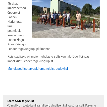
ätsakad
külavanemad
õppereisil
Lääne-
Harjumaal,
kus
peamiselt
vaadati ringi
Lääne-Harju
Koostöökogu
Leader tegevusgrupi piirkonnas.
Reisisaatjaks oli meie muhulaste seltskonnale Ede Teinbas
kohalikust Leader tegevusgrupist.
Muhulased ise arvasid oma reisist sedaviisi
Toeta SKK tegevust
Võimalik on toetada nii rahaliselt, aineliselt kui ka sõnaliselt. Pakume