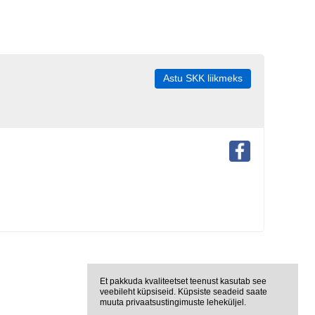
Astu SKK liikmeks
Et pakkuda kvaliteetset teenust kasutab see
veebileht küpsiseid. Küpsiste seadeid saate
muuta privaatsustingimuste leheküljel.