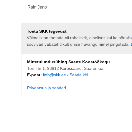
Rain Jano
Toeta SKK tegevust
Võimalik on toetada nii rahaliselt, aineliselt kui ka sõna
soovivad vabatahtlikult ühise hüvangu nimel pingutada.
Mittetulundusühing Saarte Koostöökogu
Torni tn 1, 93812 Kuressaare, Saaremaa
E-post:
info@skk.ee
/
Saada kiri
Privaatsus ja seaded