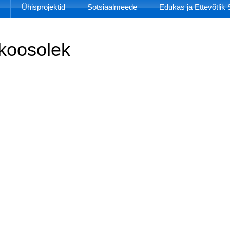
Ühisprojektid
Sotsiaalmeede
Edukas ja Ettevõtli
 koosolek