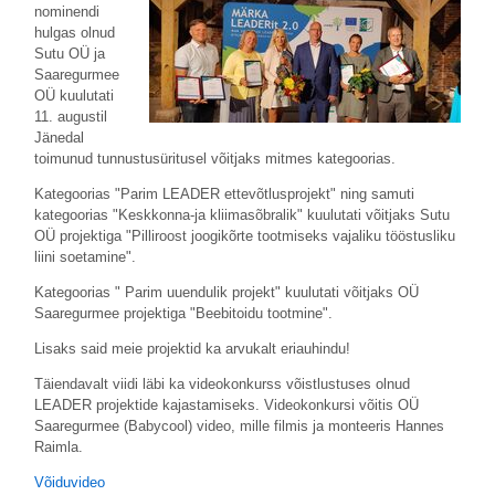
nominendi
hulgas olnud
Sutu OÜ ja
Saaregurmee
OÜ kuulutati
11. augustil
Jänedal
toimunud tunnustusüritusel võitjaks mitmes kategoorias.
Kategoorias "Parim LEADER ettevõtlusprojekt" ning samuti
kategoorias "Keskkonna-ja kliimasõbralik" kuulutati võitjaks Sutu
OÜ projektiga "Pilliroost joogikõrte tootmiseks vajaliku tööstusliku
liini soetamine".
Kategoorias " Parim uuendulik projekt" kuulutati võitjaks OÜ
Saaregurmee projektiga "Beebitoidu tootmine".
Lisaks said meie projektid ka arvukalt eriauhindu!
Täiendavalt viidi läbi ka videokonkurss võistlustuses olnud
LEADER projektide kajastamiseks. Videokonkursi võitis OÜ
Saaregurmee (Babycool) video, mille filmis ja monteeris Hannes
Raimla.
Võiduvideo