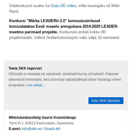
Vidokonkursil osales ka
Sutu OÜ video
, mille teostajaks oli Mikk
Rand.
Konkursi "Märka LEADERit 2.0" tunnustusüritusel
tunnustatakse Eesti maaelu arengukava 2014-2020 LEADER-
meetme parimaid projekte.
Konkursile esitati kokku 80
projektinäidet, millest hindamiskomisjoni valis välja 16 nominenti.
Toeta SKK tegevust
Võimalik on toetada nii rahaliselt, aineliselt kui ka sõnaliselt. Pakume
rakendust inimestele, kes soovivad vabatahtlikult ühise hüvangu nimel
pingutada.
Loe edasi...
Astu SKK liikmeks
Mittetulundusühing Saarte Koostöökogu
Torni tn 1, 93812 Kuressaare, Saaremaa
E-post:
info@skk.ee
/
Saada kiri