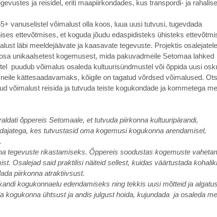
vustes ja reisidel, eriti maapiirkondades, kus transpordi- ja rahalis
+ vanuselistel võimalust olla koos, luua uusi tutvusi, tugevdada
ises ettevõtmises, et koguda jõudu edaspidisteks ühisteks ettevõtmi
lust läbi meeldejäävate ja kaasavate tegevuste. Projektis osalejatel
d osa unikaalsetest kogemusest, mida pakuvadmeile Setomaa lahked
tel puudub võimalus osaleda kultuurisündmustel või õppida uusi osku
d neile kättesaadavamaks, kõigile on tagatud võrdsed võimalused. Ots
d võimalust reisida ja tutvuda teiste kogukondade ja kommetega me
aldati õppereis Setomaale, et tutvuda piirkonna kultuuripärandi,
dajatega, kes tutvustasid oma kogemusi kogukonna arendamisel,
.
onna tegevuste rikastamiseks. Õppereis soodustas kogemuste vahetam
. Osalejad said praktilisi näiteid sellest, kuidas väärtustada kohali
ada piirkonna atraktiivsust.
 kandi kogukonnaelu edendamiseks ning tekkis uusi mõtteid ja algatus
a kogukonna ühtsust ja andis julgust hoida, kujundada ja osaleda me