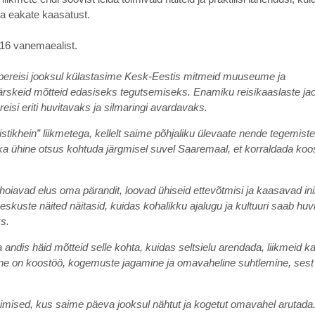
a eakate kaasatust.
 16 vanemaealist.
ereisi jooksul külastasime Kesk-Eestis mitmeid muuseume ja
värskeid mõtteid edasiseks tegutsemiseks. Enamiku reisikaaslaste ja
si eriti huvitavaks ja silmaringi avardavaks.
stikhein” liikmetega, kellelt saime põhjaliku ülevaate nende tegemiste
a ühine otsus kohtuda järgmisel suvel Saaremaal, et korraldada koo
oiavad elus oma pärandit, loovad ühiseid ettevõtmisi ja kaasavad in
kuste näited näitasid, kuidas kohalikku ajalugu ja kultuuri saab huvi
s.
 andis häid mõtteid selle kohta, kuidas seltsielu arendada, liikmeid k
uline on koostöö, kogemuste jagamine ja omavaheline suhtlemine, sest 
imised, kus saime päeva jooksul nähtut ja kogetut omavahel arutada