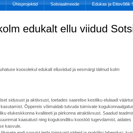
Ühisprojektid
Sotsiaalmeede
Edukas ja Ettevõtli
kolm edukalt ellu viidud Sot
hatuse koosolekul edukalt elluviidud ja eesmärgi täitnud kolm
et sidusust ja aktiivsust, toetades saarelise kestliku elulaadi väärtu
t kasutamist. Õppereis võimaldab tutvuda toimivate kogukonnaalgatus
ku elukeskkonna kvaliteeti ja piirkonna atraktiivsust. Saadud teadmi
suuremat kaasatust ning kogukondliku koostöö tugevdamist, aidates
se kasvule.
kmete endi soovist leida toimivaid näiteid ja praktilisi lahendusi, kui