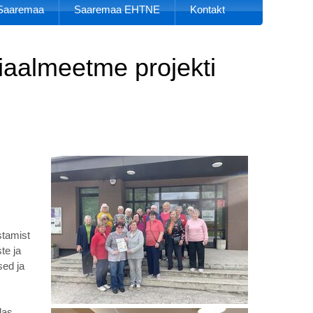
k Saaremaa
Saaremaa EHTNE
Kontakt
siaalmeetme projekti
stamist
te ja
sed ja
das