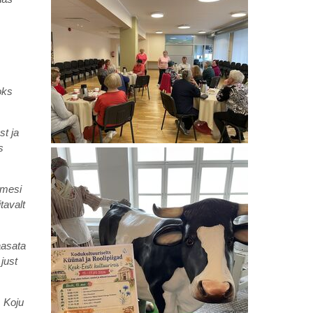
oks
st ja
s
imesi
tavalt
aasata
just
. Koju