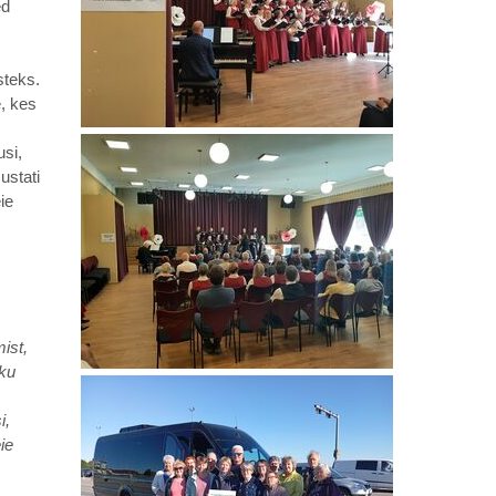
ed
steks.
e, kes
si,
ustati
ie
ist,
kku
i,
ie