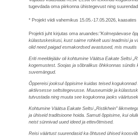
tugevdada oma piirkonna ühistegevust ning suurendad
* Projekt viidi vahemikus 15.05.-17.05.2026, kaasates
Projekti juht kirjutas oma aruandes:
"Kolmepäevase õpp
külastuskeskusi, kust saime rohkelt uusi teadmisi ja 
olid need paigad esmakordsed avastused, mis muutis rei
Eriti meeldejääv oli kohtumine Väätsa Eakate Seltsi „Ri
kogemustest. Soojas ja sõbralikus õhkkonnas sündis k
suvemängud.
Õppereisi jooksul õppisime kuidas teised kogukonnad h
aktiivsesse seltsitegevusse. Muuseumide ja külastuskes
tutvustada ning muuta see kogukonna jaoks väärtusek
Kohtumine Väätsa Eakate Seltsi „Ristikhein” liikmetega
ja ühiseid traditsioone hoida. Samuti õppisime, kui ol
neist sünnivad uued ideed ja ettevõtmised.
Reisi väärtust suurendasid ka õhtused ühised koosviib