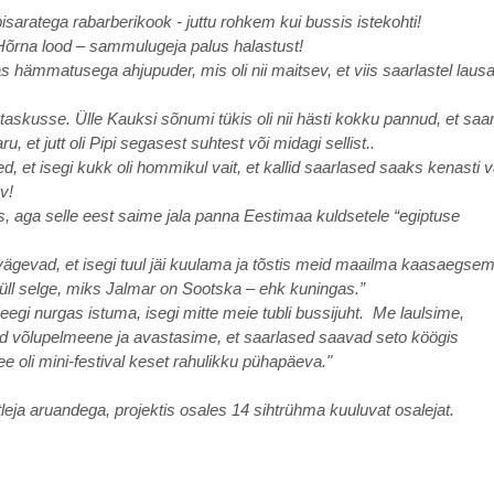
isaratega rabarberikook - juttu rohkem kui bussis istekohti!
Hõrna lood – sammulugeja palus halastust!
hämmatusega ahjupuder, mis oli nii maitsev, et viis saarlastel lausa
i taskusse. Ülle Kauksi sõnumi tükis oli nii hästi kokku pannud, et saa
u, et jutt oli Pipi segasest suhtest või midagi sellist..
et isegi kukk oli hommikul vait, et kallid saarlased saaks kenasti v
v!
us, aga selle eest saime jala panna Eestimaa kuldsetele “egiptuse
ägevad, et isegi tuul jäi kuulama ja tõstis meid maailma kaasaegsem
üll selge, miks Jalmar on Sootska – ehk kuningas.”
eegi nurgas istuma, isegi mitte meie tubli bussijuht. Me laulsime,
tud võlupelmeene ja avastasime, et saarlased saavad seto köögis
e oli mini‑festival keset rahulikku pühapäeva."
leja aruandega, projektis osales 14 sihtrühma kuuluvat osalejat.