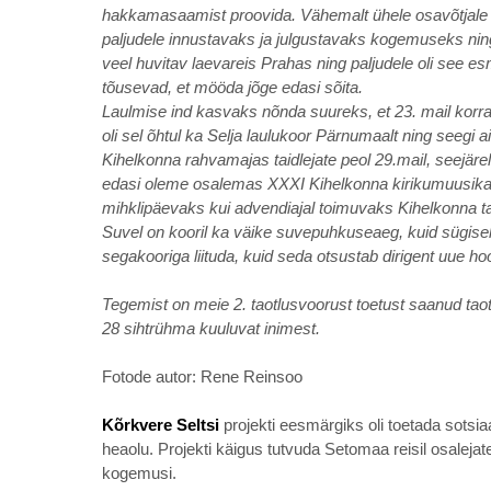
hakkamasaamist proovida. Vähemalt ühele osavõtjale ol
paljudele innustavaks ja julgustavaks kogemuseks ning
veel huvitav laevareis Prahas ning paljudele oli se
tõusevad, et mööda jõge edasi sõita.
Laulmise ind kasvaks nõnda suureks, et 23. mail korra
oli sel õhtul ka Selja laulukoor Pärnumaalt ning seegi 
Kihelkonna rahvamajas taidlejate peol 29.mail, seejär
edasi oleme osalemas XXXI Kihelkonna kirikumuusikapä
mihklipäevaks kui advendiajal toimuvaks Kihelkonna 
Suvel on kooril ka väike suvepuhkuseaeg, kuid sügise
segakooriga liituda, kuid seda otsustab dirigent uue ho
Tegemist on meie 2. taotlusvoorust toetust saanud tao
28 sihtrühma kuuluvat inimest.
Fotode autor: Rene Reinsoo
Kõrkvere Seltsi
projekti eesmärgiks oli toetada sotsia
heaolu. Projekti käigus tutvuda Setomaa reisil osalejatel
kogemusi.