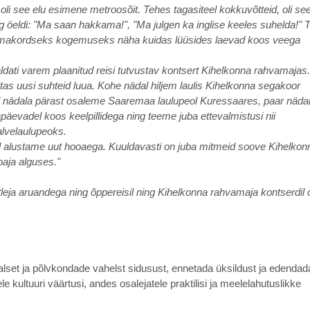
i see elu esimene metroosõit. Tehes tagasiteel kokkuvõtteid, oli se
 öeldi: "Ma saan hakkama!", "Ma julgen ka inglise keeles suhelda!" 
e esmakordseks kogemuseks näha kuidas lüüsides laevad koos veega
ldati varem plaanitud reisi tutvustav kontsert Kihelkonna rahvamajas
aitas uusi suhteid luua. Kohe nädal hiljem laulis Kihelkonna segakoor
el nädala pärast osaleme Saaremaa laulupeol Kuressaares, paar nädal
evadel koos keelpillidega ning teeme juba ettevalmistusi nii
talvelaulupeoks.
l alustame uut hooaega. Kuuldavasti on juba mitmeid soove Kihelkon
oaja alguses."
tleja aruandega ning õppereisil ning Kihelkonna rahvamaja kontserdil 
alset ja põlvkondade vahelst sidusust, ennetada üksildust ja edendada
e kultuuri väärtusi, andes osalejatele praktilisi ja meelelahutuslikke