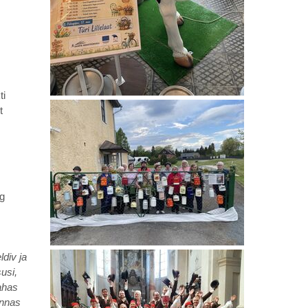
ti
t
ng
ldiv ja
usi,
ahas
onnas