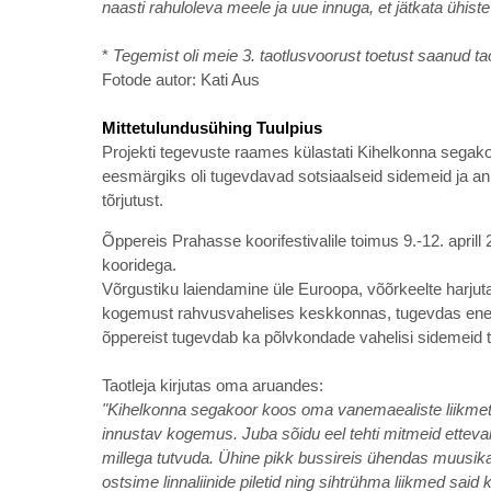
naasti rahuloleva meele ja uue innuga, et jätkata ühist
*
Tegemist oli meie 3. taotlusvoorust toetust saanud ta
Fotode autor: Kati Aus
Mittetulundusühing Tuulpius
Projekti tegevuste raames külastati Kihelkonna segako
eesmärgiks oli tugevdavad sotsiaalseid sidemeid ja a
tõrjutust.
Õppereis Prahasse koorifestivalile toimus 9.-12. aprill 2
kooridega.
Võrgustiku laiendamine üle Euroopa, võõrkeelte harju
kogemust rahvusvahelises keskkonnas, tugevdas enesev
õppereist tugevdab ka põlvkondade vahelisi sidemeid 
Taotleja kirjutas oma aruandes:
"Kihelkonna segakoor koos oma vanemaealiste liikmetega
innustav kogemus. Juba sõidu eel tehti mitmeid etteval
millega tutvuda. Ühine pikk bussireis ühendas muusikak
ostsime linnaliinide piletid ning sihtrühma liikmed s