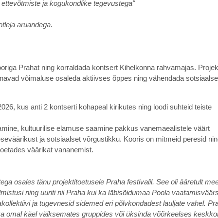
e ettevõtmiste ja kogukondlike tegevustega"
otleja aruandega.
origa Prahat ning korraldada kontsert Kihelkonna rahvamajas. Projek
nnavad võimaluse osaleda aktiivses õppes ning vähendada sotsiaalse
026, kus anti 2 kontserti kohapeal kirikutes ning loodi suhteid teiste
tamine, kultuurilise elamuse saamine pakkus vanemaealistele väärt
äärikust ja sotsiaalset võrgustikku. Kooris on mitmeid peresid ni
toetades väärikat vananemist.
 osales tänu projektitoetusele Praha festivalil. See oli ääretult mee
mistusi ning uuriti nii Praha kui ka läbisõidumaa Poola vaatamisväärs
ollektiivi ja tugevnesid sidemed eri põlvkondadest lauljate vahel. Pr
aid ka omal käel väiksemates gruppides või üksinda võõrkeelses keskk