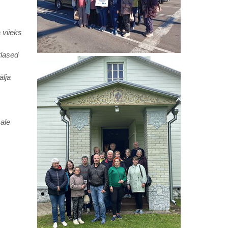
 viieks
rlased
älja
ale