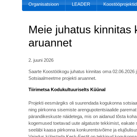
Organisatsioon
LEADER
Koostööprojektid
Meie juhatus kinnitas 
aruannet
2. juuni 2026
Saarte Koostöökogu juhatus kinnitas oma 02.06.2026 ju
Sotsiaalmeetme projekti aruannet.
Tiirimetsa Kodukultuuriselts Küünal
Projekti eesmärgiks oli suurendada kogukonna sotsiaals
ning piirkonna sisemiste arengupotentsiaalide parema
pärandikeskuste näidetega, mis on aidanud tõsta kohali
kogemused toetavad uute algatuste tekkimist, eakate 
seeläbi kaasa piirkonna konkurentsivõime ja elujõulisu
Vajadus külastada Kesk-Eestit on tekkinud kogukonna lii