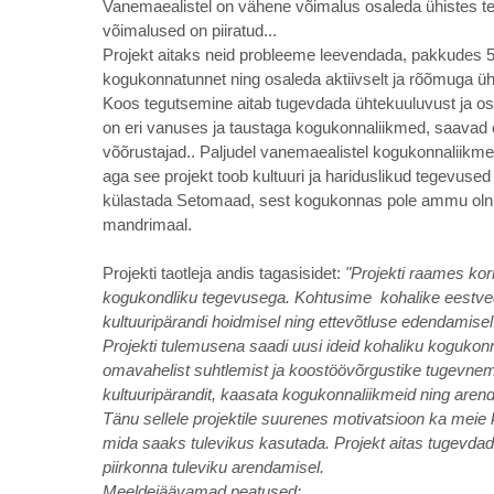
Vanemaealistel on vähene võimalus osaleda ühistes tege
võimalused on piiratud...
Projekt aitaks neid probleeme leevendada, pakkudes 55
kogukonnatunnet ning osaleda aktiivselt ja rõõmuga üh
Koos tegutsemine aitab tugevdada ühtekuuluvust ja osa
on eri vanuses ja taustaga kogukonnaliikmed, saava
võõrustajad.. Paljudel vanemaealistel kogukonnaliikme
aga see projekt toob kultuuri ja hariduslikud tegevuse
külastada Setomaad, sest kogukonnas pole ammu olnu
mandrimaal.
Projekti taotleja andis tagasisidet:
"Projekti raames korr
kogukondliku tegevusega. Kohtusime kohalike eestve
kultuuripärandi hoidmisel ning ettevõtluse edendamisel
Projekti tulemusena saadi uusi ideid kohaliku koguk
omavahelist suhtlemist ja koostöövõrgustike tugevnemist
kultuuripärandit, kaasata kogukonnaliikmeid ning arend
Tänu sellele projektile suurenes motivatsioon ka meie
mida saaks tulevikus kasutada. Projekt aitas tugevdad
piirkonna tuleviku arendamisel.
Meeldejäävamad peatused: