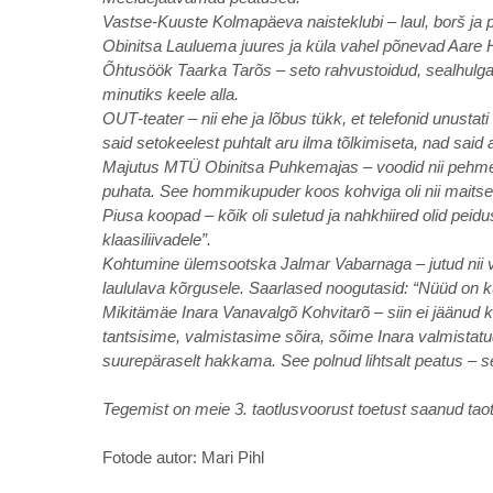
Vastse‑Kuuste Kolmapäeva naisteklubi – laul, borš ja p
Obinitsa Lauluema juures ja küla vahel põnevad Aare 
Õhtusöök Taarka Tarõs – seto rahvustoidud, sealhulgas 
minutiks keele alla.
OUT‑teater – nii ehe ja lõbus tükk, et telefonid unustat
said setokeelest puhtalt aru ilma tõlkimiseta, nad said ar
Majutus MTÜ Obinitsa Puhkemajas – voodid nii pehmed, 
puhata. See hommikupuder koos kohviga oli nii maitse
Piusa koopad – kõik oli suletud ja nahkhiired olid peid
klaasiliivadele”.
Kohtumine ülemsootska Jalmar Vabarnaga – jutud nii v
laululava kõrgusele. Saarlased noogutasid: “Nüüd on k
Mikitämäe Inara Vanavalgõ Kohvitarõ – siin ei jäänud k
tantsisime, valmistasime sõira, sõime Inara valmista
suurepäraselt hakkama. See polnud lihtsalt peatus – se
Tegemist on meie 3. taotlusvoorust toetust saanud taot
Fotode autor: Mari Pihl