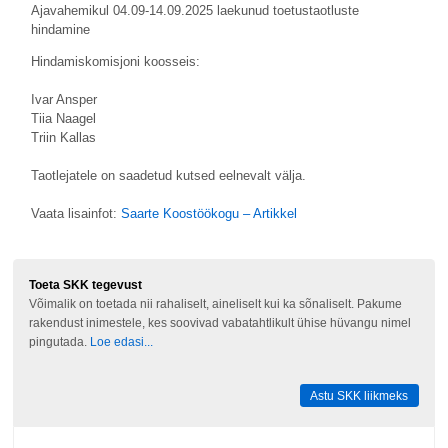
Ajavahemikul 04.09-14.09.2025 laekunud toetustaotluste
hindamine
Hindamiskomisjoni koosseis:
Ivar Ansper
Tiia Naagel
Triin Kallas
Taotlejatele on saadetud kutsed eelnevalt välja.
Vaata lisainfot:
Saarte Koostöökogu – Artikkel
Toeta SKK tegevust
Võimalik on toetada nii rahaliselt, aineliselt kui ka sõnaliselt. Pakume
rakendust inimestele, kes soovivad vabatahtlikult ühise hüvangu nimel
pingutada.
Loe edasi...
Astu SKK liikmeks