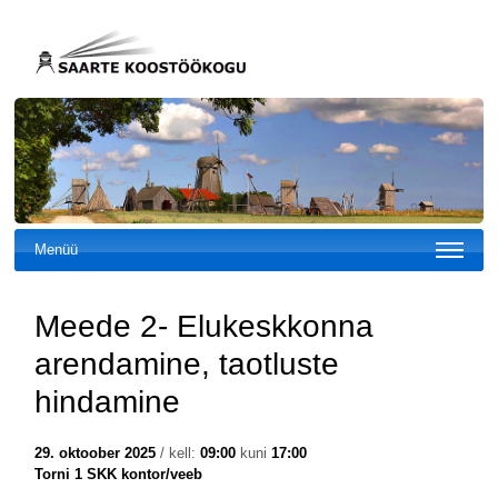
Menüü
Meede 2- Elukeskkonna
arendamine, taotluste
hindamine
29. oktoober 2025
/ kell:
09:00
kuni
17:00
Torni 1 SKK kontor/veeb