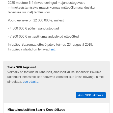
2020 meetme 6.4 (Investeeringud majandustegevuse
mitmekesistamiseks maapiirkonnas mittepõllumajandusliku
tegevuse suunal) taotlusvoor.
Vooru eelarve on 12 000 000 €, millest
- 4 800 000 € põllumajandustootjad
- 7 200 000 € mittepõllumajanduslikud ettevõtted
Infopäev Saaremaa ettevõtjatele toimus 23. augustil 2019.
Infopäeva slaidid on leitavad
siit.
Toeta SKK tegevust
Võimalik on toetada nii rahaliselt, aineliselt kui ka sõnaliselt. Pakume
rakendust inimestele, kes soovivad vabatahtlikult ühise hüvangu nimel
pingutada.
Loe edasi...
Astu SKK liikmeks
Mittetulundusühing Saarte Koostöökogu