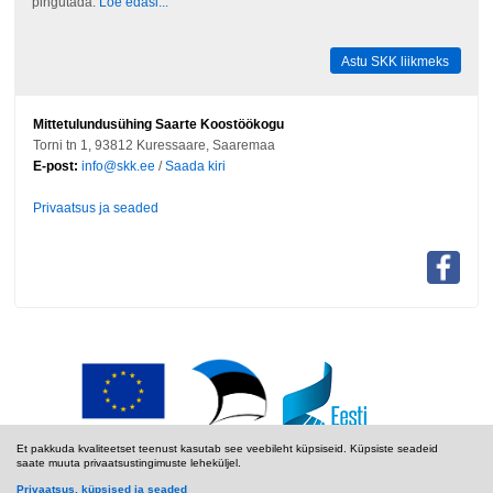
pingutada.
Loe edasi...
Astu SKK liikmeks
Mittetulundusühing Saarte Koostöökogu
Torni tn 1, 93812 Kuressaare, Saaremaa
E-post:
info@skk.ee
/
Saada kiri
Privaatsus ja seaded
Et pakkuda kvaliteetset teenust kasutab see veebileht küpsiseid. Küpsiste seadeid
saate muuta privaatsustingimuste leheküljel.
Privaatsus, küpsised ja seaded