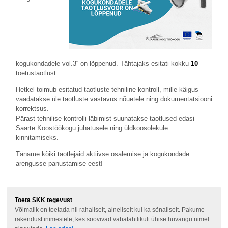
kogukondadele vol.3“ on lõppenud. Tähtajaks esitati kokku
10
toetustaotlust.
Hetkel toimub esitatud taotluste tehniline kontroll, mille käigus
vaadatakse üle taotluste vastavus nõuetele ning dokumentatsiooni
korrektsus.
Pärast tehnilise kontrolli läbimist suunatakse taotlused edasi
Saarte Koostöökogu juhatusele ning üldkoosolekule
kinnitamiseks.
Täname kõiki taotlejaid aktiivse osalemise ja kogukondade
arengusse panustamise eest!
Toeta SKK tegevust
Võimalik on toetada nii rahaliselt, aineliselt kui ka sõnaliselt. Pakume
rakendust inimestele, kes soovivad vabatahtlikult ühise hüvangu nimel