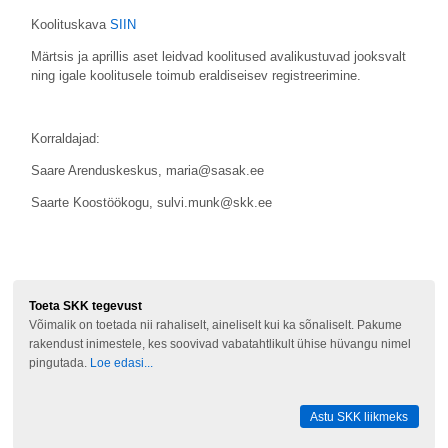
Koolituskava
SIIN
Märtsis ja aprillis aset leidvad koolitused avalikustuvad jooksvalt
ning igale koolitusele toimub eraldiseisev registreerimine.
Korraldajad:
Saare Arenduskeskus, maria@sasak.ee
Saarte Koostöökogu, sulvi.munk@skk.ee
Toeta SKK tegevust
Võimalik on toetada nii rahaliselt, aineliselt kui ka sõnaliselt. Pakume
rakendust inimestele, kes soovivad vabatahtlikult ühise hüvangu nimel
pingutada.
Loe edasi...
Astu SKK liikmeks