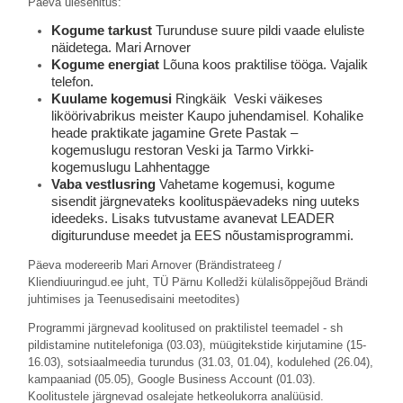
Päeva ülesehitus:
Kogume tarkust
Turunduse suure pildi vaade eluliste 
näidetega. Mari Arnover
Kogume energiat
Lõuna koos praktilise tööga. Vajalik 
telefon.
Kuulame kogemusi
Ringkäik  Veski väikeses 
liköörivabrikus meister Kaupo juhendamisel
Kohalike 
.
heade praktikate jagamine
Grete Pastak – 
kogemuslugu restoran Veski ja 
Tarmo Virkki- 
kogemuslugu Lahhentagge
Vaba vestlusring
Vahetame kogemusi, kogume 
sisendit järgnevateks koolituspäevadeks ning uuteks 
ideedeks. Lisaks tutvustame avanevat LEADER 
digiturunduse meedet ja EES nõustamisprogrammi.
Päeva modereerib Mari Arnover (Brändistrateeg /
Kliendiuuringud.ee juht, TÜ Pärnu Kolledži külalisõppejõud Brändi
juhtimises ja Teenusedisaini meetodites)
Programmi järgnevad koolitused on praktilistel teemadel - sh
pildistamine nutitelefoniga (03.03), müügitekstide kirjutamine (15-
16.03), sotsiaalmeedia turundus (31.03, 01.04), kodulehed (26.04),
kampaaniad (05.05), Google Business Account (01.03).
Koolitustele järgnevad osalejate hetkeolukorra analüüsid.