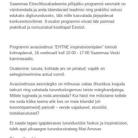
Saaremaa Ettevõtlusakadeemia põhjaliku programmi eesmärk on
värskendada ja anda täiendavaid teadmisi ning praktilisi oskusi
edukaks digiturunduseks, läbi mille kasvatada järjepidevat
konkurentsivõimet. 8-osalist programmi viivad läbi parimad
praktikud ja tunnustatud koolitajad Eestist.
Programmi avasündmus “EHTNE inspiratsioonipäev” toimub
kolmapäeval, 16.veebruaril kell 10:00 - 17:00 Saaremaa Veski
kaminasaalis.
Osalemine: tasuta; kohtade arv on piiratud; vajalik on
eelregistreerimine antud vormil.
Avasündmuse eesmärgiks on mõnusas vabas õhustikus koguda
tarkust ning vahetada turunduskogemusi teiste märgikandjatega.
Millele tugineda ja mida arendada? Kui hästi me mõistame kellele
me seda kõike teeme ehk kes on meie kliendid (sh
koostööpartnerid) päriselt – nende vajadused, elustiilid,
tootekasutused?
Et saada tagasi igapäevases turundustöös fookus ja inspiratsioon,
tuleb appi pikaaegne turundusstrateeg Mari Arnover.