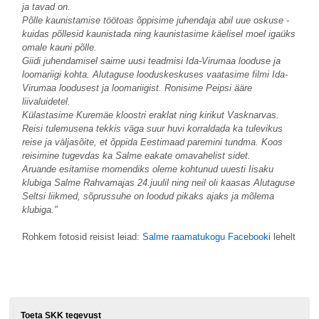
ja tavad on.
Põlle kaunistamise töötoas õppisime juhendaja abil uue oskuse -
kuidas põllesid kaunistada ning kaunistasime käelisel moel igaüks
omale kauni põlle.
Giidi juhendamisel saime uusi teadmisi Ida-Virumaa looduse ja
loomariigi kohta. Alutaguse looduskeskuses vaatasime filmi Ida-
Virumaa loodusest ja loomariigist. Ronisime Peipsi ääre
liivaluidetel.
Külastasime Kuremäe kloostri eraklat ning kirikut Vasknarvas.
Reisi tulemusena tekkis väga suur huvi korraldada ka tulevikus
reise ja väljasõite, et õppida Eestimaad paremini tundma. Koos
reisimine tugevdas ka Salme eakate omavahelist sidet.
Aruande esitamise momendiks oleme kohtunud uuesti Iisaku
klubiga Salme Rahvamajas 24.juulil ning neil oli kaasas Alutaguse
Seltsi liikmed, sõprussuhe on loodud pikaks ajaks ja mõlema
klubiga."
Rohkem fotosid reisist leiad:
Salme raamatukogu Facebooki
lehelt
Toeta SKK tegevust