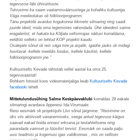
tegevusse läbi ühisürituste.
Tutvusime ka saare vaatamisväärsustega ja kohaliku kultuuriga.
Väga meeleolukas oli folklooriprogramm.
Tänu projektile avardus kogukonna liikmete silmaring ning saadi
juurde ideid, mida oma tegemistes rakendada. Ühe ideedest saime
eragaleriist, et hakata ka Kõljala seltsimajas näitusi korraldama,
eeldtöö selleks on tehtud KOP projekti kaudu.
Osalejate sõnul oli reis väga tore ja asjalik, igaühe jaoks oli midagi
huvitavat -kellele meeldis loodus, kellele käsitöö, kellele
folklooriprogramm jne."
Kultuuriselts Kevade tähistab sellel aastal ka oma 25.
tegevusaastat!
Rohkem fotosid koos videomaterjaliga leiab
Kultuuriselts Kevade
facebooki
lehelt
Mittetulundusühing Salme Keskpäevaklubi
korraldas 29 eakale
silmaringi avardava õppereisi Ida-Virumaale.
Reisi eesmärk oli projektijuhi Liivi sõnul järgmine:
"Reisimine on
üks viis aktiivselt vananemiseks, seega antud tegevuse käigus
saavad eakad hoida ennast erksana ja teotahtelisena ning
parandada vaimset ja füüsilist tervist. Eesmärk on saada palju
uusi teadmisi ja kogemusi igas valdkonnas , mis on sellises