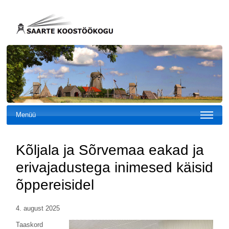
Menüü
Kõljala ja Sõrvemaa eakad ja
erivajadustega inimesed käisid
õppereisidel
4. august 2025
Taaskord