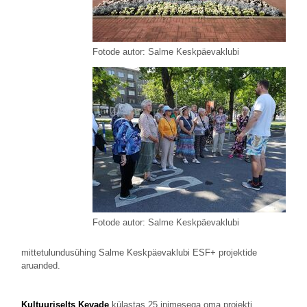
Fotode autor: Salme Keskpäevaklubi
Fotode autor: Salme Keskpäevaklubi
mittetulundusühing Salme Keskpäevaklubi ESF+ projektide
aruanded.
Kultuuriselts Kevade
külastas 25 inimesega oma projekti