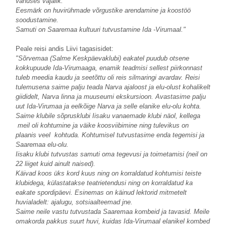
vanuses vajalik.
Eesmärk on huvirühmade võrgustike arendamine ja koostöö
soodustamine.
Samuti on Saaremaa kultuuri tutvustamine Ida -Virumaal."
Peale reisi andis Liivi tagasisidet:
"Sõrvemaa (Salme Keskpäevaklubi) eakatel puudub otsene
kokkupuude Ida-Virumaaga, enamik teadmisi sellest piirkonnast
tuleb meedia kaudu ja seetõttu oli reis silmaringi avardav. Reisi
tulemusena saime palju teada Narva ajaloost ja elu-olust kohalikelt
giididelt, Narva linna ja muuseumi ekskursioon. Avastasime palju
uut Ida-Virumaa ja eelkõige Narva ja selle elanike elu-olu kohta.
Saime klubile sõprusklubi Iisaku vanaemade klubi näol, kellega
meil oli kohtumine ja väike koosviibimine ning tulevikus on
plaanis veel kohtuda. Kohtumisel tutvustasime enda tegemisi ja
Saaremaa elu-olu.
Iisaku klubi tutvustas samuti oma tegevusi ja toimetamisi (neil on
22 liiget kuid ainult naised).
Käivad koos üks kord kuus ning on korraldatud kohtumisi teiste
klubidega, külastatakse teatrietendusi ning on korraldatud ka
eakate spordipäevi. Esinemas on käinud lektorid mitmetelt
huvialadelt: ajalugu, sotsiaalteemad jne.
Saime neile vastu tutvustada Saaremaa kombeid ja tavasid. Meile
omakorda pakkus suurt huvi, kuidas Ida-Virumaal elanikel kombed