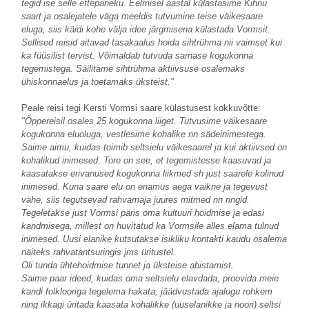
tegid ise selle ettepaneku. Eelmisel aastal külastasime Kihnu
saart ja osalejatele väga meeldis tutvumine teise väikesaare
eluga, siis käidi kohe välja idee järgmisena külastada Vormsit.
Sellised reisid aitavad tasakaalus hoida sihtrühma nii vaimset kui
ka füüsilist tervist. Võimaldab tutvuda sarnase kogukonna
tegemistega. Säilitame sihtrühma aktiivsuse osalemaks
ühiskonnaelus ja toetamaks üksteist."
Peale reisi tegi Kersti Vormsi saare külastusest kokkuvõtte:
"Õppereisil osales 25 kogukonna liiget. Tutvusime väikesaare
kogukonna eluoluga, vestlesime kohalike nn sädeinimestega.
Saime aimu, kuidas toimib seltsielu väikesaarel ja kui aktiivsed on
kohalikud inimesed. Tore on see, et tegemistesse kaasuvad ja
kaasatakse erivanused kogukonna liikmed sh just saarele kolinud
inimesed. Kuna saare elu on enamus aega vaikne ja tegevust
vähe, siis tegutsevad rahvamaja juures mitmed nn ringid.
Tegeletakse just Vormsi päris oma kultuuri hoidmise ja edasi
kandmisega, millest on huvitatud ka Vormsile alles elama tulnud
inimesed. Uusi elanike kutsutakse isikliku kontakti kaudu osalema
näiteks rahvatantsuringis jms üritustel.
Oli tunda ühtehoidmise tunnet ja üksteise abistamist.
Saime paar ideed, kuidas oma seltsielu elavdada, proovida meie
kandi folklooriga tegelema hakata, jäädvustada ajalugu rohkem
ning ikkagi üritada kaasata kohalikke (uuselanikke ja noori) seltsi