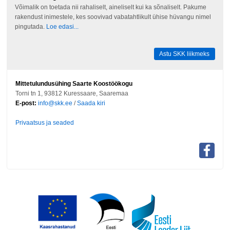
Võimalik on toetada nii rahaliselt, aineliselt kui ka sõnaliselt. Pakume
rakendust inimestele, kes soovivad vabatahtlikult ühise hüvangu nimel
pingutada.
Loe edasi...
Astu SKK liikmeks
Mittetulundusühing Saarte Koostöökogu
Torni tn 1, 93812 Kuressaare, Saaremaa
E-post:
info@skk.ee
/
Saada kiri
Privaatsus ja seaded