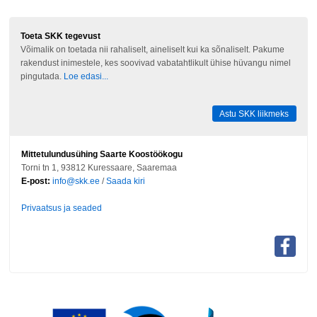
Toeta SKK tegevust
Võimalik on toetada nii rahaliselt, aineliselt kui ka sõnaliselt. Pakume
rakendust inimestele, kes soovivad vabatahtlikult ühise hüvangu nimel
pingutada.
Loe edasi...
Astu SKK liikmeks
Mittetulundusühing Saarte Koostöökogu
Torni tn 1, 93812 Kuressaare, Saaremaa
E-post:
info@skk.ee
/
Saada kiri
Privaatsus ja seaded