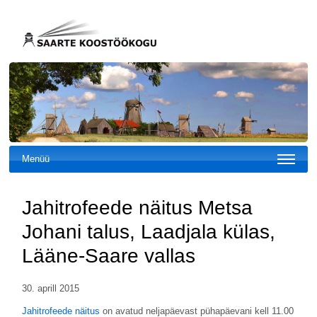
Menüü
Jahitrofeede näitus Metsa
Johani talus, Laadjala külas,
Lääne-Saare vallas
30. aprill 2015
Jahitrofeede näitus
on avatud neljapäevast pühapäevani kell 11.00