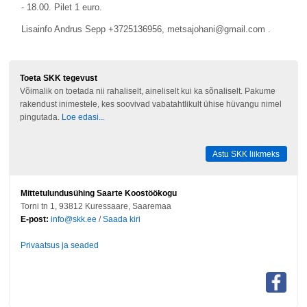
- 18.00. Pilet 1 euro.
Lisainfo Andrus Sepp +3725136956, metsajohani@gmail.com .
Toeta SKK tegevust
Võimalik on toetada nii rahaliselt, aineliselt kui ka sõnaliselt. Pakume
rakendust inimestele, kes soovivad vabatahtlikult ühise hüvangu nimel
pingutada.
Loe edasi...
Astu SKK liikmeks
Mittetulundusühing Saarte Koostöökogu
Torni tn 1, 93812 Kuressaare, Saaremaa
E-post:
info@skk.ee
/
Saada kiri
Privaatsus ja seaded