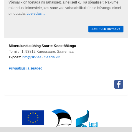
Võimalik on toetada nii rahaliselt, aineliselt kui ka sõnaliselt. Pakume
rakendust inimestele, kes soovivad vabatahtlikult ühise hüvangu nimel
pingutada.
Loe edasi...
Astu SKK liikmeks
Mittetulundusühing Saarte Koostöökogu
Torni tn 1, 93812 Kuressaare, Saaremaa
E-post:
info@skk.ee
/
Saada kiri
Privaatsus ja seaded