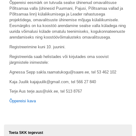
Õppereisi eesmärk on tutvuda sealse ühinenud omavalitsuse
Põltsamaa valla (ühinesid Puurmani, Pajusi, Põltsamaa vallad ja
Põltsamaa linn) külaliikumisega ja Leader rahastusega
projektidega, omavalitsuste ühinemise mõjuga külaliikumisele.
Eesmärgiks on ka koostöö arendamine sealse valla küladega ning
uurida võimalusi külade omatulu teenimiseks, kogukonnateenuste
arendamiseks ning koostöövõimalusteks omavalitsusega.
Registreerimine kuni 10. juunini.
Registreerida saab helistades või kirjutades oma soovist
järgmistele inimestele:
Agnessa Sepp sakla.raamatukogu@saare.ee, tel 53 462 102
Kaja Juulik kajajuulik@gmail.com, tel 566 27 840
Terje Aus terje.aus@skk.ee, tel 513 8767
Õppereisi kava
Toeta SKK tegevust