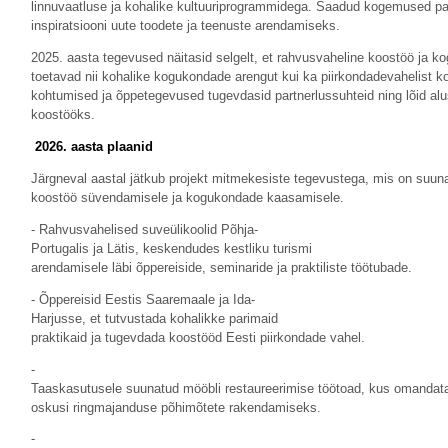
linnuvaatluse ja kohalike kultuuriprogrammidega. Saadud kogemused pa
inspiratsiooni uute toodete ja teenuste arendamiseks.
2025. aasta tegevused näitasid selgelt, et rahvusvaheline koostöö ja 
toetavad nii kohalike kogukondade arengut kui ka piirkondadevahelist k
kohtumised ja õppetegevused tugevdasid partnerlussuhteid ning lõid al
koostööks.
2026. aasta plaanid
Järgneval aastal jätkub projekt mitmekesiste tegevustega, mis on suun
koostöö süvendamisele ja kogukondade kaasamisele.
- Rahvusvahelised suveülikoolid Põhja-
Portugalis ja Lätis, keskendudes kestliku turismi
arendamisele läbi õppereiside, seminaride ja praktiliste töötubade.
- Õppereisid Eestis Saaremaale ja Ida-
Harjusse, et tutvustada kohalikke parimaid
praktikaid ja tugevdada koostööd Eesti piirkondade vahel.
-
Taaskasutusele suunatud mööbli restaureerimise töötoad, kus omandatak
oskusi ringmajanduse põhimõtete rakendamiseks.
-