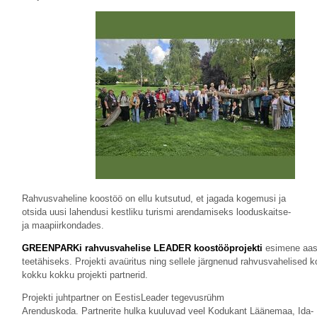
Rahvusvaheline koostöö on ellu kutsutud, et jagada kogemusi ja
otsida uusi lahendusi kestliku turismi arendamiseks looduskaitse-
ja maapiirkondades.
GREENPARKi rahvusvahelise LEADER koostööprojekti
esimene aast
teetähiseks. Projekti avaüritus ning sellele järgnenud rahvusvahelised 
kokku kokku projekti partnerid.
Projekti juhtpartner on EestisLeader tegevusrühm
Arenduskoda. Partnerite hulka kuuluvad veel Kodukant Läänemaa, Ida-