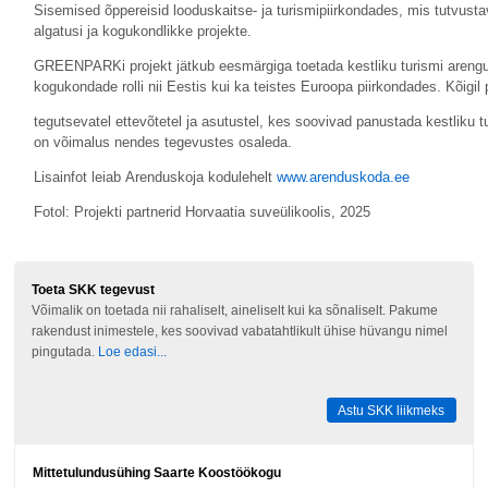
Sisemised õppereisid looduskaitse- ja turismipiirkondades, mis tutvusta
algatusi ja kogukondlikke projekte.
GREENPARKi projekt jätkub eesmärgiga toetada kestliku turismi arengu
kogukondade rolli nii Eestis kui ka teistes Euroopa piirkondades. Kõigil
tegutsevatel ettevõtetel ja asutustel, kes soovivad panustada kestliku 
on võimalus nendes tegevustes osaleda.
Lisainfot leiab Arenduskoja kodulehelt
www.arenduskoda.ee
Fotol: Projekti partnerid Horvaatia suveülikoolis, 2025
Toeta SKK tegevust
Võimalik on toetada nii rahaliselt, aineliselt kui ka sõnaliselt. Pakume
rakendust inimestele, kes soovivad vabatahtlikult ühise hüvangu nimel
pingutada.
Loe edasi...
Astu SKK liikmeks
Mittetulundusühing Saarte Koostöökogu