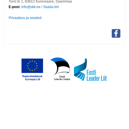
Torni tn 1, 93812 Kuressaare, Saaremaa
E-post:
info@skk.ee
/
Saada kiri
Privaatsus ja seaded