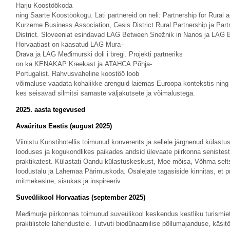
Harju Koostöökoda
ning Saarte Koostöökogu. Läti partnereid on neli: Partnership for Rural 
Kurzeme Business Association, Cesis District Rural Partnership ja Par
District. Sloveeniat esindavad LAG Between Snežnik in Nanos ja LAG 
Horvaatiast on kaasatud LAG Mura–
Drava ja LAG Međimurski doli i bregi. Projekti partneriks
on ka KENAKAP Kreekast ja ATAHCA Põhja-
Portugalist. Rahvusvaheline koostöö loob
võimaluse vaadata kohalikke arenguid laiemas Euroopa kontekstis ning 
kes seisavad silmitsi sarnaste väljakutsete ja võimalustega.
2025. aasta tegevused
Avaüritus Eestis (august 2025)
Viinistu Kunstihotellis toimunud konverents ja sellele järgnenud külas
looduses ja kogukondlikes paikades andsid ülevaate piirkonna senistest
praktikatest. Külastati Oandu külastuskeskust, Moe mõisa, Võhma selt
loodustalu ja Lahemaa Pärimuskoda. Osalejate tagasiside kinnitas, et 
mitmekesine, sisukas ja inspireeriv.
Suveülikool Horvaatias (september 2025)
Međimurje piirkonnas toimunud suveülikool keskendus kestliku turismie
praktilistele lahendustele. Tutvuti biodünaamilise põllumajanduse, käsit