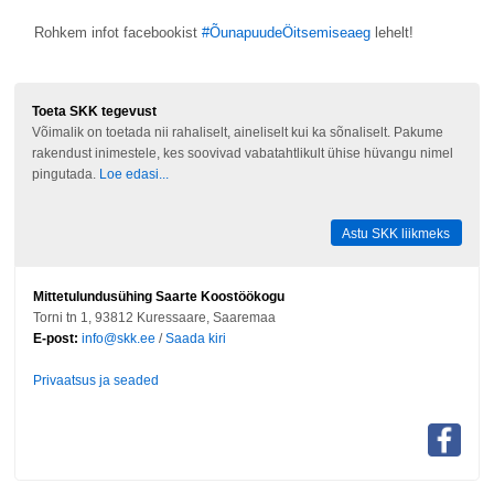
Rohkem infot facebookist
#ÕunapuudeÖitsemiseaeg
lehelt!
Toeta SKK tegevust
Võimalik on toetada nii rahaliselt, aineliselt kui ka sõnaliselt. Pakume
rakendust inimestele, kes soovivad vabatahtlikult ühise hüvangu nimel
pingutada.
Loe edasi...
Astu SKK liikmeks
Mittetulundusühing Saarte Koostöökogu
Torni tn 1, 93812 Kuressaare, Saaremaa
E-post:
info@skk.ee
/
Saada kiri
Privaatsus ja seaded