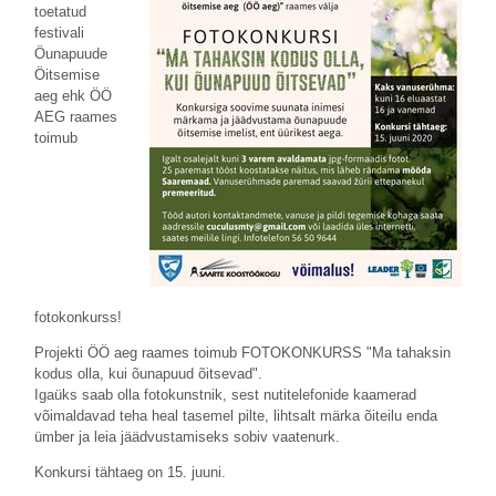
toetatud
festivali
Öunapuude
Öitsemise
aeg ehk ÖÖ
AEG raames
toimub
fotokonkurss!
Projekti ÖÖ aeg raames toimub FOTOKONKURSS "Ma tahaksin
kodus olla, kui õunapuud õitsevad".
Igaüks saab olla fotokunstnik, sest nutitelefonide kaamerad
võimaldavad teha heal tasemel pilte, lihtsalt märka õiteilu enda
ümber ja leia jäädvustamiseks sobiv vaatenurk.
Konkursi tähtaeg on 15. juuni.