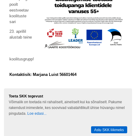
poolt
eestveetav
koolituste
sari
23. aprillil
alustab teine
koolitusgrupp!
Kontaktisik: Marjana Luist 56601464
Toeta SKK tegevust
Võimalik on toetada nii rahaliselt, aineliselt kui ka sõnaliselt. Pakume
rakendust inimestele, kes soovivad vabatahtlikult ühise hüvangu nimel
pingutada.
Loe edasi...
Astu SKK liikmeks