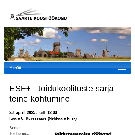
Menüü
ESF+ - toidukoolituste sarja
teine kohtumine
23. aprill 2025
/ kell:
12:00
Kaare 6, Kuressaare (Nelikaare kirik)
Saare
Toidupanga