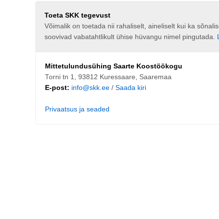
Toeta SKK tegevust
Võimalik on toetada nii rahaliselt, aineliselt kui ka sõna
soovivad vabatahtlikult ühise hüvangu nimel pingutada.
Mittetulundusühing Saarte Koostöökogu
Torni tn 1, 93812 Kuressaare, Saaremaa
E-post:
info@skk.ee
/
Saada kiri
Privaatsus ja seaded