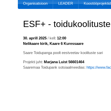
Organisatsioon
LEADER
Koostööprojektid
ESF+ - toidukoolitust
30. aprill 2025
/ kell:
12:00
Nelikaare kirik, Kaare 6 Kuressaare
Saare Toidupanga poolt eestveetav koolituste sari
Projekti juht:
Marjana Luist 56601464
Saaremaa Toidupank sotsiaalmeedias:
https://www.f