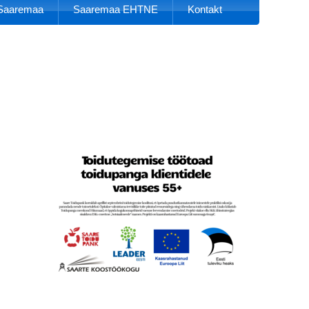
k Saaremaa
Saaremaa EHTNE
Kontakt