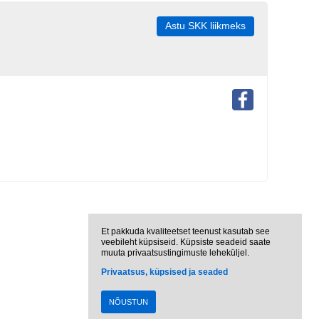
Astu SKK liikmeks
Et pakkuda kvaliteetset teenust kasutab see
veebileht küpsiseid. Küpsiste seadeid saate
muuta privaatsustingimuste leheküljel.
Privaatsus, küpsised ja seaded
NÕUSTUN