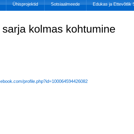
Ühisprojektid
Sotsiaalmeede
Edukas ja Ettevõtli
e sarja kolmas kohtumine
acebook.com/profile.php?id=100064594426082