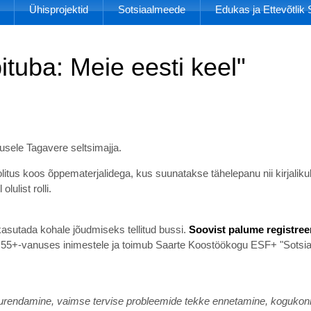
Ühisprojektid
Sotsiaalmeede
Edukas ja Ettevõtli
tuba: Meie eesti keel"
usele Tagavere seltsimajja.
litus koos õppematerjalidega, kus suunatakse tähelepanu nii kirjalik
ulist rolli.
kasutada kohale jõudmiseks tellitud bussi.
Soovist palume registre
 55+-vanuses inimestele ja toimub Saarte Koostöökogu ESF+ "Sotsiaa
uurendamine, vaimse tervise probleemide tekke ennetamine, kogukon