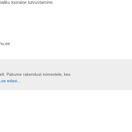
haliku tooraine tutvustamine.
uhu.ee
liselt. Pakume rakendust inimestele, kes
Loe edasi...