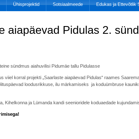
Ühisprojektid
Sotsiaalmeede
Edukas ja Ettevõtli
te aiapäevad Pidulas 2. sün
 teine sündmus aiahuvilisi Pidumäe tallu Pidulasse
s viiel korral projekti „Saarlaste aiapäevad Pidulas“ raames Saarem
oolituspäevad loodusrikkuse, ilu märkamiseks ja koduümbruse kaunik
jala, Kihelkonna ja Lümanda kandi seenioridele koduaedade kujundam
rimisega!