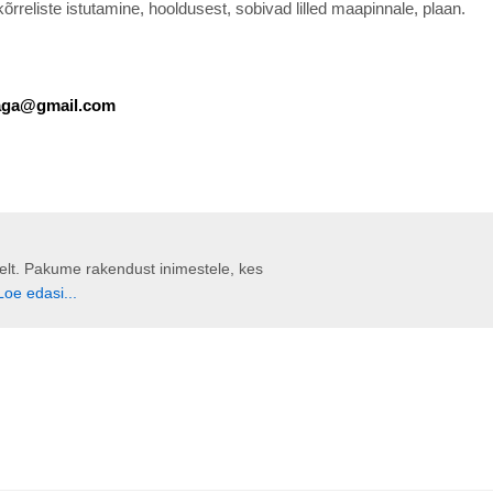
rreliste istutamine, hooldusest, sobivad lilled maapinnale, plaan.
ivaga@gmail.com
liselt. Pakume rakendust inimestele, kes
Loe edasi...