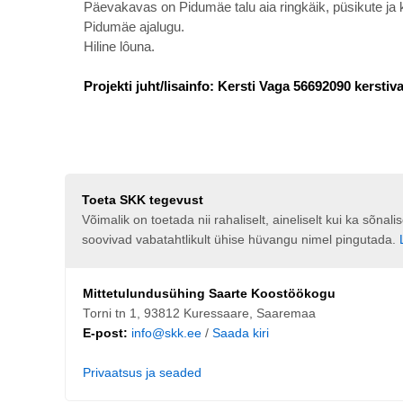
Päevakavas on Pidumäe talu aia ringkäik, püsikute ja kõ
Pidumäe ajalugu.
Hiline lôuna.
Projekti juht/lisainfo: Kersti Vaga 56692090 kerst
Toeta SKK tegevust
Võimalik on toetada nii rahaliselt, aineliselt kui ka sõna
soovivad vabatahtlikult ühise hüvangu nimel pingutada.
Mittetulundusühing Saarte Koostöökogu
Torni tn 1, 93812 Kuressaare, Saaremaa
E-post:
info@skk.ee
/
Saada kiri
Privaatsus ja seaded