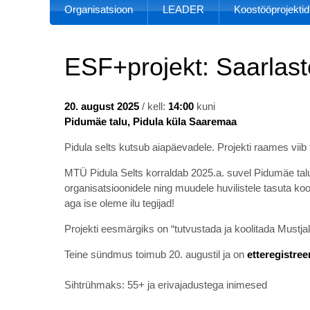
Organisatsioon
LEADER
Koostööprojektid
ESF+projekt: Saarlas
20. august 2025
/ kell:
14:00
kuni
Pidumäe talu, Pidula küla Saaremaa
Pidula selts kutsub aiapäevadele. Projekti raames viib
MTÜ Pidula Selts korraldab 2025.a. suvel Pidumäe talu
organisatsioonidele ning muudele huvilistele tasuta k
aga ise oleme ilu tegijad!
Projekti eesmärgiks on “tutvustada ja koolitada Must
Teine sündmus toimub 20. augustil ja on
etteregistree
Sihtrühmaks: 55+ ja erivajadustega inimesed