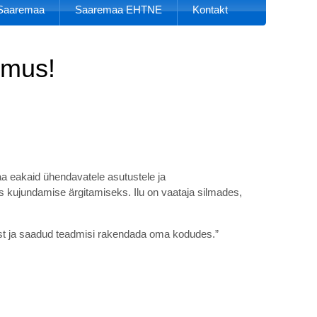
k Saaremaa
Saaremaa EHTNE
Kontakt
dmus!
aa eakaid ühendavatele asutustele ja
s kujundamise ärgitamiseks. Ilu on vaataja silmades,
ist ja saadud teadmisi rakendada oma kodudes.”