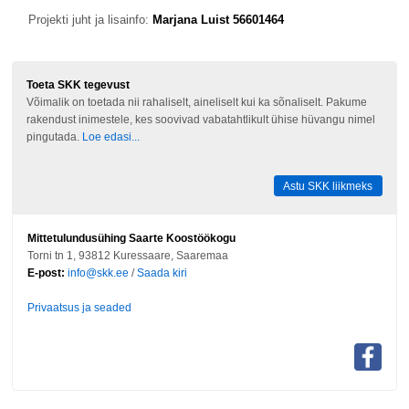
Projekti juht ja lisainfo:
Marjana Luist 56601464
Toeta SKK tegevust
Võimalik on toetada nii rahaliselt, aineliselt kui ka sõnaliselt. Pakume
rakendust inimestele, kes soovivad vabatahtlikult ühise hüvangu nimel
pingutada.
Loe edasi...
Astu SKK liikmeks
Mittetulundusühing Saarte Koostöökogu
Torni tn 1, 93812 Kuressaare, Saaremaa
E-post:
info@skk.ee
/
Saada kiri
Privaatsus ja seaded