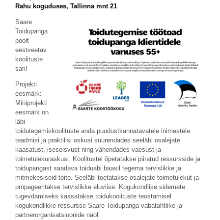
Rahu koguduses, Tallinna mnt 21
Saare
Toidupanga
poolt
eestveetav
koolituste
sari!
Projekti
eesmärk:
Miniprojekti
eesmärk on
läbi
toidutegemiskoolituste anda puudustkannatavatele inimestele
teadmisi ja praktilisi oskusi suurendades seeläbi osalejate
kaasatust, iseseisvust ning vähendades vaesust ja
toimetulekuraskusi. Koolitustel õpetatakse piiratud ressursside ja
toidupangast saadava toiduabi baasil tegema tervislikke ja
mitmekesiseid toite. Seeläbi toetatakse osalejate toimetulekut ja
propageeritakse tervislikke eluviise. Kogukondlike sidemete
tugevdamiseks kaasatakse toidukoolituste teostamisel
kogukondlikke ressursse Saare Toidupanga vabatahtlike ja
partnerorganisatsioonide näol.