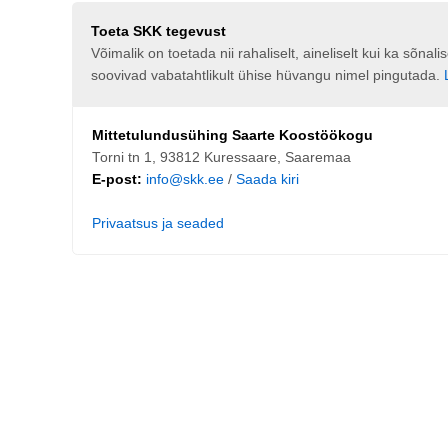
Toeta SKK tegevust
Võimalik on toetada nii rahaliselt, aineliselt kui ka sõna
soovivad vabatahtlikult ühise hüvangu nimel pingutada.
Mittetulundusühing Saarte Koostöökogu
Torni tn 1, 93812 Kuressaare, Saaremaa
E-post:
info@skk.ee
/
Saada kiri
Privaatsus ja seaded