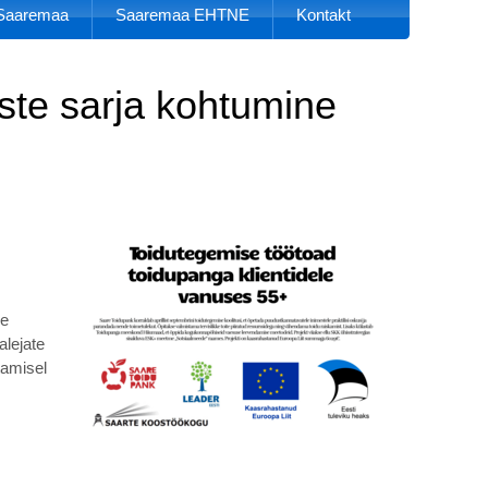
k Saaremaa
Saaremaa EHTNE
Kontakt
ste sarja kohtumine
se
alejate
tamisel