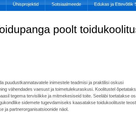
Ühisprojektid
Sotsiaalmeede
Edukas ja Ettevõtli
oidupanga poolt toidukoolitu
da puudustkannatavatele inimestele teadmisi ja praktilisi oskusi
ning vähendades vaesust ja toimetulekuraskusi. Koolitustel õpetatak
aasil tegema tervislikke ja mitmekesiseid toite. Seeläbi toetatakse os
 Kogukondlike sidemete tugevdamiseks kaasatakse toidukoolituste teos
 ja partnerorganisatsioonide näol.