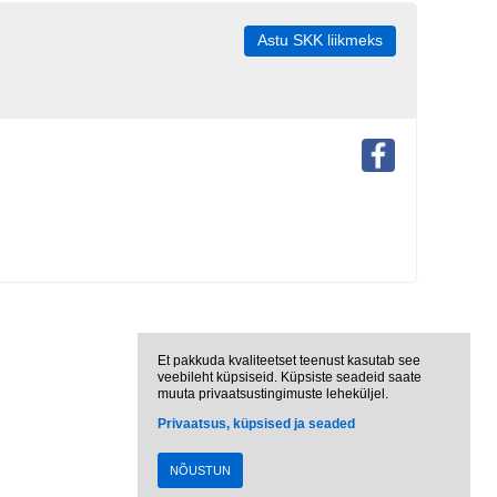
Astu SKK liikmeks
Et pakkuda kvaliteetset teenust kasutab see
veebileht küpsiseid. Küpsiste seadeid saate
muuta privaatsustingimuste leheküljel.
Privaatsus, küpsised ja seaded
NÕUSTUN