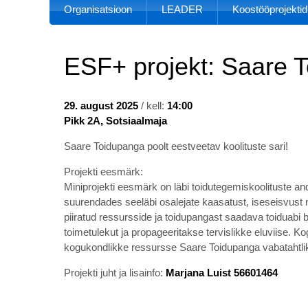
Organisatsioon
LEADER
Koostööprojektid
ESF+ projekt: Saare T
29. august 2025
/ kell:
14:00
Pikk 2A, Sotsiaalmaja
Saare Toidupanga poolt eestveetav koolituste sari!
Projekti eesmärk:
Miniprojekti eesmärk on läbi toidutegemiskoolituste an
suurendades seeläbi osalejate kaasatust, iseseisvust 
piiratud ressursside ja toidupangast saadava toiduabi b
toimetulekut ja propageeritakse tervislikke eluviise.
kogukondlikke ressursse Saare Toidupanga vabatahtlike
Projekti juht ja lisainfo:
Marjana Luist 56601464