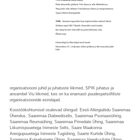
organisatsiooni juhid ja juhatuste liikmed, SPIK juhatus ja
ansambel Viu liikmed, kes on ka enamasti puudespetsiifiliste
organisatsioonide esindajad.
Koostöökohtumisel osalevad ühingud: Eesti Allergialiidu Saaremaa
Ühendus, Saaremaa Diabeediselts, Saaremaa Psoriaasiühing,
Saaremaa Reumaühing, Saaremaa Pimedate Ühing, Saaremaa
Liikumispuuetega Inimeste Selts, Saare Maakonna
Arengupuuetega Inimeste Tugiühing, Saarte Kurtide Ühing,
Saaremaa Kutsehaigete Ühing, Saaremaa Vaegkuuljate Ühing,