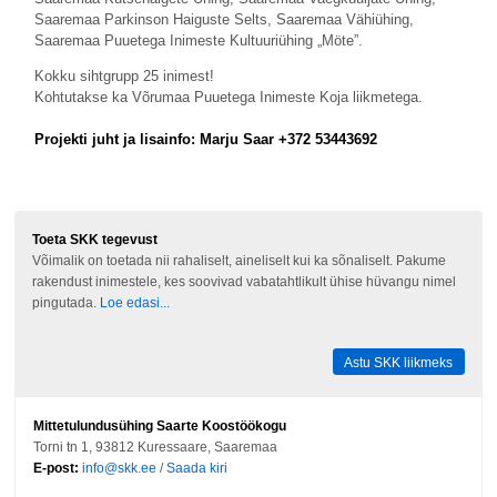
Saaremaa Parkinson Haiguste Selts, Saaremaa Vähiühing,
Saaremaa Puuetega Inimeste Kultuuriühing „Möte”.
Kokku sihtgrupp 25 inimest!
Kohtutakse ka Võrumaa Puuetega Inimeste Koja liikmetega.
Projekti juht ja lisainfo: Marju Saar +372 53443692
Toeta SKK tegevust
Võimalik on toetada nii rahaliselt, aineliselt kui ka sõnaliselt. Pakume
rakendust inimestele, kes soovivad vabatahtlikult ühise hüvangu nimel
pingutada.
Loe edasi...
Astu SKK liikmeks
Mittetulundusühing Saarte Koostöökogu
Torni tn 1, 93812 Kuressaare, Saaremaa
E-post:
info@skk.ee
/
Saada kiri