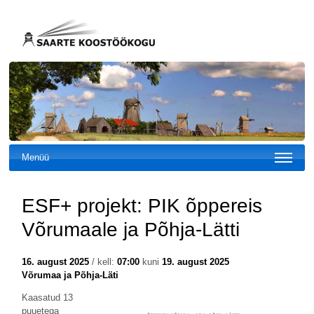
Menüü
ESF+ projekt: PIK õppereis
Võrumaale ja Põhja-Lätti
16. august 2025
/ kell:
07:00
kuni
19. august 2025
Võrumaa ja Põhja-Läti
Kaasatud 13
puuetega