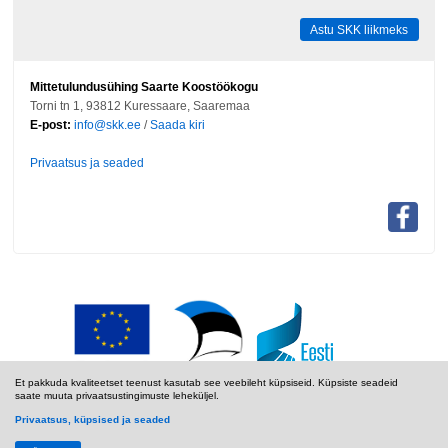
Astu SKK liikmeks
Mittetulundusühing Saarte Koostöökogu
Torni tn 1, 93812 Kuressaare, Saaremaa
E-post:
info@skk.ee
/
Saada kiri
Privaatsus ja seaded
Et pakkuda kvaliteetset teenust kasutab see veebileht küpsiseid. Küpsiste seadeid
saate muuta privaatsustingimuste leheküljel.
Privaatsus, küpsised ja seaded