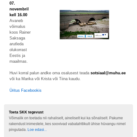
07.
novembril
kell 16.00
Avaneb
võimalus
koos Rainer
Saksaga
arutleda
olukorrast
Eestis ja
maailmas.
Huvi korral palun andke oma osalusest teada
sotsiaal@muhu.ee
või ka Marika või Krista või Tiina kaudu.
Üritus Facebookis
Toeta SKK tegevust
Võimalik on toetada nii rahaliselt, aineliselt kui ka sõnaliselt. Pakume
rakendust inimestele, kes soovivad vabatahtlikult ühise hüvangu nimel
pingutada.
Loe edasi...