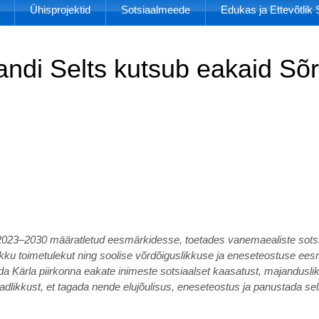
Ühisprojektid
Sotsiaalmeede
Edukas ja Ettevõtli
andi Selts kutsub eakaid Sõ
 2023–2030 määratletud eesmärkidesse, toetades vanemaealiste sotsi
ikku toimetulekut ning soolise võrdõiguslikkuse ja eneseteostuse ee
a Kärla piirkonna eakate inimeste sotsiaalset kaasatust, majandusli
 teadlikkust, et tagada nende elujõulisus, eneseteostus ja panustada se