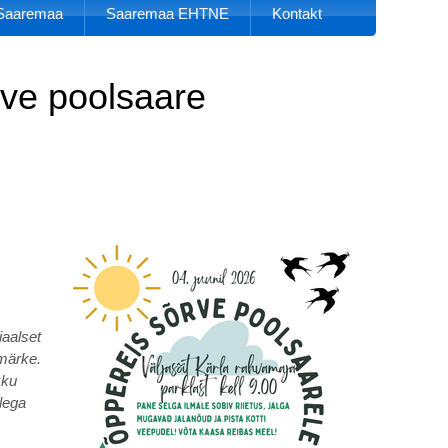
k Saaremaa
Saaremaa EHTNE
Kontakt
rve poolsaare
aalset
smärke.
kku
llega