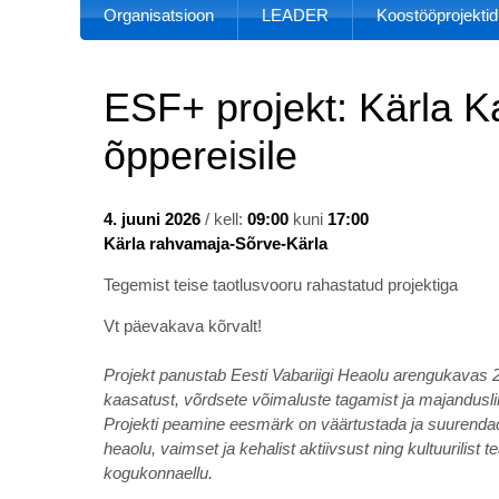
Organisatsioon
LEADER
Koostööprojektid
ESF+ projekt: Kärla K
õppereisile
4. juuni 2026
/ kell:
09:00
kuni
17:00
Kärla rahvamaja-Sõrve-Kärla
Tegemist teise taotlusvooru rahastatud projektiga
Vt päevakava kõrvalt!
Projekt panustab Eesti Vabariigi Heaolu arengukavas
kaasatust, võrdsete võimaluste tagamist ja majandusl
Projekti peamine eesmärk on väärtustada ja suurendad
heaolu, vaimset ja kehalist aktiivsust ning kultuurilist
kogukonnaellu.