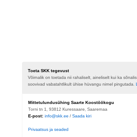
Toeta SKK tegevust
Võimalik on toetada nii rahaliselt, aineliselt kui ka sõna
soovivad vabatahtlikult ühise hüvangu nimel pingutada.
Mittetulundusühing Saarte Koostöökogu
Torni tn 1, 93812 Kuressaare, Saaremaa
E-post:
info@skk.ee
/
Saada kiri
Privaatsus ja seaded