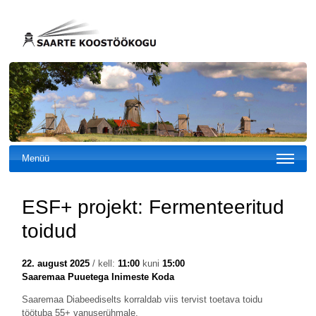
Menüü
ESF+ projekt: Fermenteeritud
toidud
22. august 2025
/ kell:
11:00
kuni
15:00
Saaremaa Puuetega Inimeste Koda
Saaremaa Diabeediselts korraldab viis tervist toetava toidu
töötuba 55+ vanuserühmale.