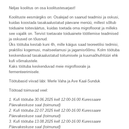
Neljas koolitus on osa koolitustesarjast!
Koolituste eesmärgiks on: Osalejad on saanud teadmisi ja oskusi,
kuidas koostada tasakaalustatud päevane menüü, millest sõltub
toiduaine toiteväärtus, kuidas toetada oma migrofloorat ja milleks
see vajalik on. Tervist toetavate toiduainete töötlemise teadmised
ja oskused on tõusnud.
Üks töötuba kestab kuni 4h, mille käigus saad teoreetilisi tedmisi,
praktilisi kogemusi, maitseelamusi ja jagamisrõõmu. Kolm töötuba
keskenduvad tasakaalustatud toitumisele ja kuumaõhufritüüri ehk
kufi võimalustele.
Kaks töötuba keskenduvad meie migrofloorale ja
fermenteerimisele.
Töötubasid viivad läbi: Merle Vaha ja Ave Kaal-Sunduk
Töötoad toimuvad veel:
1. Kufi töötuba 30.06.2025 kell 12:00-16:00 Kuressaare
Päevakeskuse saal (toimunud)
2. Kufi töötuba 22.07.2025 kell 12:00-16:00 Kuressaare
Päevakeskuse saal (toimunud)
3. Kufi töötuba 13.08.2025 kell 12:00-16:00 Kuressaare
Päevakeskuse saal (toimunud)