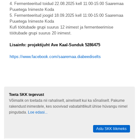
4. Fermenteeritud toidud 22.08.2025 kell 11:00-15:00 Saaremaa
Puuetega Inimeste Koda
5. Fermenteeritud joogid 18.09.2025 kell 11:00-15:00 Saaremaa
Puuetega Inimeste Koda
Kufi töötubade grupi suurus 12 inimest ja fermenteerimise
töötubade grupi suurus 20 inimest.
Lisainfo: projektijuht Ave Kaal-Sunduk 5286475
https://www.facebook.com/saaremaa.diabeediselts
Toeta SKK tegevust
Võimalik on toetada nii rahaliselt, aineliselt kui ka sõnaliselt. Pakume
rakendust inimestele, kes soovivad vabatahtlikult ühise hüvangu nimel
pingutada.
Loe edasi...
Astu SKK liikmeks