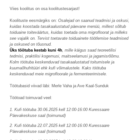
Viies koolitus on osa koolitustesarjast!
Koolituste eesmärgiks on:
Osalejad on saanud teadmisi ja oskusi,
kuidas koostada tasakaalustatud päevane menüü, millest sõltub
toiduaine toiteväärtus, kuidas toetada oma migrofloorat ja milleks
see vajalik on. Tervist toetavate toiduainete töötlemise teadmised
ja oskused on tõusnud.
Üks töötuba kestab kuni 4h
, mille käigus saad teoreetilisi
tedmisi, praktilisi kogemusi, maitseelamusi ja jagamisrõõmu.
Kolm töötuba keskenduvad tasakaalustatud toitumisele ja
kuumaõhufritüüri ehk kufi võimalustele. Kaks töötuba
keskenduvad meie migrofloorale ja fermenteerimisele.
Töötubasid viivad läbi: Merle Vaha ja Ave Kaal-Sunduk
Töötoad toimuvad veel:
1. Kufi töötuba 30.06.2025 kell 12:00-16:00 Kuressaare
Päevakeskuse saal (toimunud)
2. Kufi töötuba 22.07.2025 kell 12:00-16:00 Kuressaare
Päevakeskuse saal (toimunud)