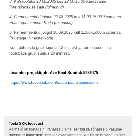
3. Kufi töötuba 13.08.2025 kell 12:00-16:00 Kuressaare
Päevakeskuse saal (toimunud)
4. Fermenteeritud toidud 22.08.2025 kell 11:00-15:00 Saaremaa
Puuetega Inimeste Koda (toimunud)
5. Fermenteeritud joogid 18.09.2025 kell 11:00-15:00 Saaremaa
Puuetega Inimeste Koda
Kufi töötubade grupi suurus 12 inimest ja fermenteerimise
töötubade grupi suurus 20 inimest.
Lisainfo: projektijuht Ave Kaal-Sunduk 5286475
https://www.facebook.com/saaremaa.diabeediselts
Toeta SKK tegevust
Võimalik on toetada nii rahaliselt, aineliselt kui ka sõnaliselt. Pakume
rakendust inimestele, kes soovivad vabatahtlikult ühise hüvangu nimel