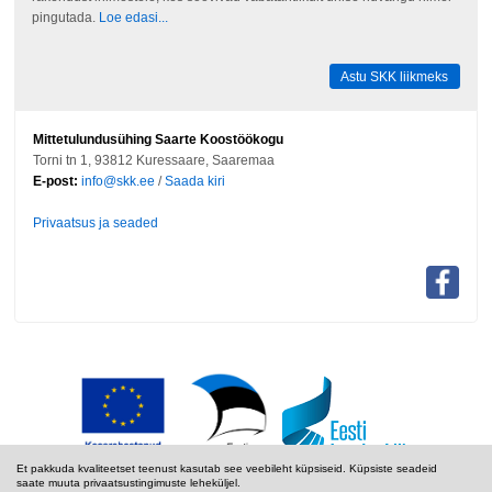
pingutada.
Loe edasi...
Astu SKK liikmeks
Mittetulundusühing Saarte Koostöökogu
Torni tn 1, 93812 Kuressaare, Saaremaa
E-post:
info@skk.ee
/
Saada kiri
Privaatsus ja seaded
Et pakkuda kvaliteetset teenust kasutab see veebileht küpsiseid. Küpsiste seadeid
saate muuta privaatsustingimuste leheküljel.