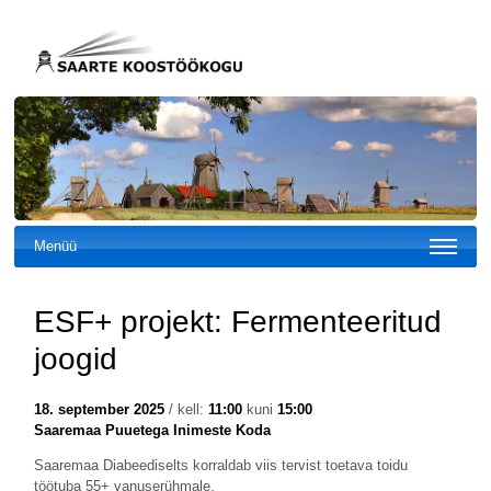
Menüü
ESF+ projekt: Fermenteeritud
joogid
18. september 2025
/ kell:
11:00
kuni
15:00
Saaremaa Puuetega Inimeste Koda
Saaremaa Diabeediselts korraldab viis tervist toetava toidu
töötuba 55+ vanuserühmale.