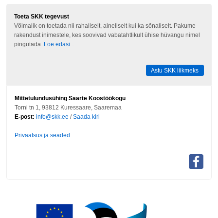
Toeta SKK tegevust
Võimalik on toetada nii rahaliselt, aineliselt kui ka sõnaliselt. Pakume
rakendust inimestele, kes soovivad vabatahtlikult ühise hüvangu nimel
pingutada.
Loe edasi...
Astu SKK liikmeks
Mittetulundusühing Saarte Koostöökogu
Torni tn 1, 93812 Kuressaare, Saaremaa
E-post:
info@skk.ee
/
Saada kiri
Privaatsus ja seaded