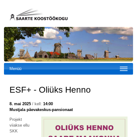
Menüü
ESF+ - Oliüks Henno
8. mai 2025
/ kell:
14:00
Mustjala päevakeskus-pansionaat
Projekt
viiakse ellu
SKK