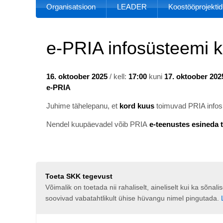
Organisatsioon
LEADER
Koostööprojektid
e-PRIA infosüsteemi k
16. oktoober 2025
/ kell:
17:00
kuni
17. oktoober 202
e-PRIA
Juhime tähelepanu, et
kord kuus
toimuvad PRIA infos
Nendel kuupäevadel võib PRIA
e-teenustes esineda t
Toeta SKK tegevust
Võimalik on toetada nii rahaliselt, aineliselt kui ka sõna
soovivad vabatahtlikult ühise hüvangu nimel pingutada.