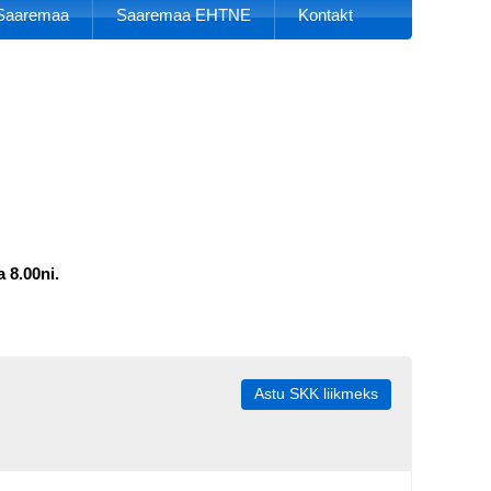
k Saaremaa
Saaremaa EHTNE
Kontakt
 8.00ni.
Astu SKK liikmeks