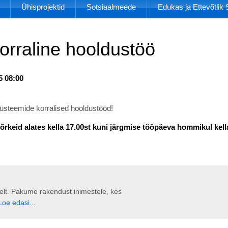
Ühisprojektid
Sotsiaalmeede
Edukas ja Ettevõtli
orraline hooldustöö
5 08:00
üsteemide korralised hooldustööd!
õrkeid alates kella 17.00st kuni järgmise tööpäeva hommikul kella
liselt. Pakume rakendust inimestele, kes
Loe edasi...