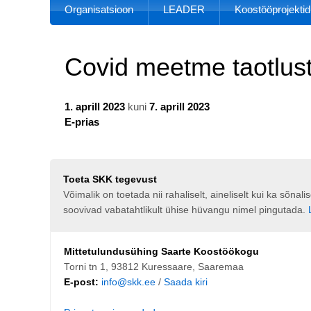
Organisatsioon
LEADER
Koostööprojektid
Covid meetme taotlus
1. aprill 2023
kuni
7. aprill 2023
E-prias
Toeta SKK tegevust
Võimalik on toetada nii rahaliselt, aineliselt kui ka sõna
soovivad vabatahtlikult ühise hüvangu nimel pingutada.
Mittetulundusühing Saarte Koostöökogu
Torni tn 1, 93812 Kuressaare, Saaremaa
E-post:
info@skk.ee
/
Saada kiri