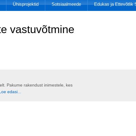
Ühisprojektid
Sotsiaalmeede
Edukas ja Ettevõtli
te vastuvõtmine
liselt. Pakume rakendust inimestele, kes
Loe edasi...