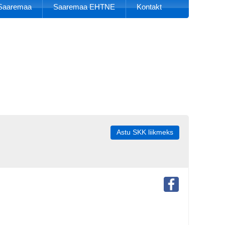
k Saaremaa
Saaremaa EHTNE
Kontakt
Astu SKK liikmeks