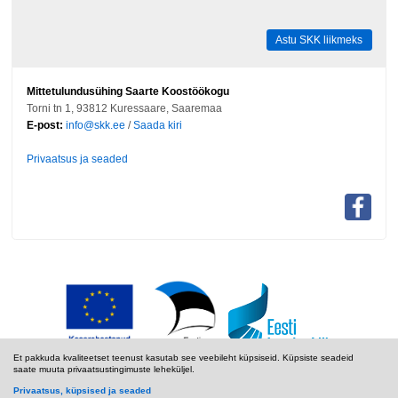
Astu SKK liikmeks
Mittetulundusühing Saarte Koostöökogu
Torni tn 1, 93812 Kuressaare, Saaremaa
E-post:
info@skk.ee
/
Saada kiri
Privaatsus ja seaded
Et pakkuda kvaliteetset teenust kasutab see veebileht küpsiseid. Küpsiste seadeid
saate muuta privaatsustingimuste leheküljel.
Privaatsus, küpsised ja seaded