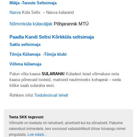
Mätja -Tareste Seltsimaja
Nasva
Küla Selts – Nasva kalarand
Nõmmküla külaväljak
Põhjarannik MTÜ
Paadla Kandi Seltsi Kõrkküla seltsimaja
Sakla seltsimaja
Tõnija Külamaja -Tõnija klubi
Võhma külamaja
Palun võta kaasa
SULARAHA!
Küladest leiad võimaluse osta
kaasa põnevaid tooteid, maitseid nautimiseks kohapeal – seda
kõike saab sularaha eest.
Rohkem infot
Toidufestivali lehelt
Toeta SKK tegevust
Võimalik on toetada nii rahaliselt, aineliselt kui ka sõnaliselt. Pakume
rakendust inimestele, kes soovivad vabatahtlikult ühise hüvangu nimel
pingutada.
Loe edasi...