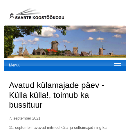
Menüü
Avatud külamajade päev -
Külla külla!, toimub ka
bussituur
7. september 2021
11. septembril avavad mitmed küla- ja seltsimajad ning ka