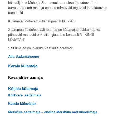
külaväljakud Muhu-ja Saaremaal oma uksed ja väravad, et
tutvustada oma maju ja nendes toimuvaid tegevusi ja pakutavaid
teenuseid.
Külamajad ootavad külla laupäeval kl 12-18.
Saaremaa Toidufestivali raames on külamajad pakkumas ka
põnevaid maitseid ehk viikingiaastale kohaselt VIIKINGI
LÕUATÄIT.
Seltsimajad või platsid, kes külla ootavad:
Atla Sadamahoone
Karala külamaja
Kavandi seltsimaja
Kõljala külamaja
Kõrkvere seltsimaja
Käesla külaväljak
Metsküla seltsimaja – endine Metsküla mõis/koolimaja