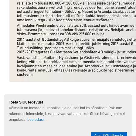
Toeta SKK tegevust
Võimalik on toetada nii rahaliselt, aineliselt kui ka sõnaliselt. Pakume
rakendust inimestele, kes soovivad vabatahtlikult ühise hüvangu nimel
pingutada.
Loe edasi...
Astu SKK liikmeks