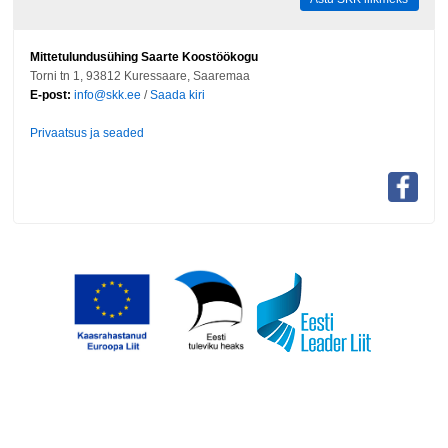
Mittetulundusühing Saarte Koostöökogu
Torni tn 1, 93812 Kuressaare, Saaremaa
E-post:
info@skk.ee
/
Saada kiri
Privaatsus ja seaded