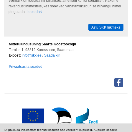
Võimalik on toetada nii rahaliselt, aineliselt kui ka sõnaliselt. Pakume
rakendust inimestele, kes soovivad vabatahtlikult ühise hüvangu nimel
pingutada.
Loe edasi...
Astu SKK liikmeks
Mittetulundusühing Saarte Koostöökogu
Torni tn 1, 93812 Kuressaare, Saaremaa
E-post:
info@skk.ee
/
Saada kiri
Privaatsus ja seaded
Et pakkuda kvaliteetset teenust kasutab see veebileht küpsiseid. Küpsiste seadeid