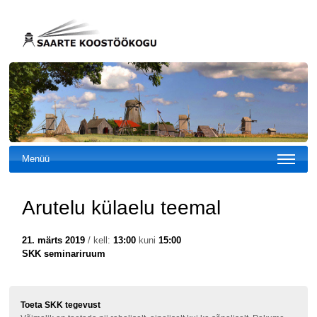
Menüü
Arutelu külaelu teemal
21. märts 2019
/ kell:
13:00
kuni
15:00
SKK seminariruum
Toeta SKK tegevust