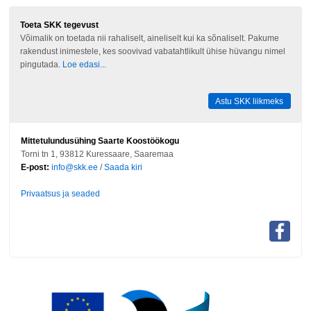
Toeta SKK tegevust
Võimalik on toetada nii rahaliselt, aineliselt kui ka sõnaliselt. Pakume
rakendust inimestele, kes soovivad vabatahtlikult ühise hüvangu nimel
pingutada.
Loe edasi...
Astu SKK liikmeks
Mittetulundusühing Saarte Koostöökogu
Torni tn 1, 93812 Kuressaare, Saaremaa
E-post:
info@skk.ee
/
Saada kiri
Privaatsus ja seaded