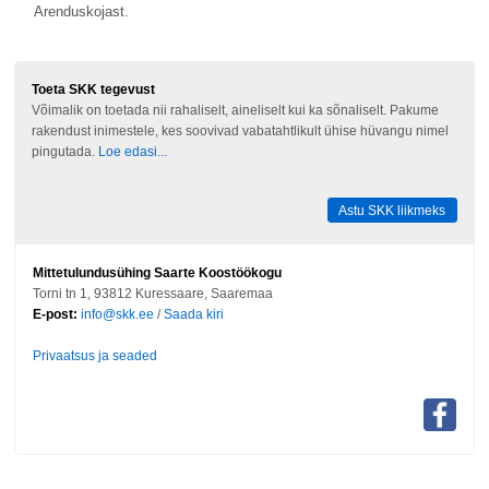
Arenduskojast.
Toeta SKK tegevust
Võimalik on toetada nii rahaliselt, aineliselt kui ka sõnaliselt. Pakume
rakendust inimestele, kes soovivad vabatahtlikult ühise hüvangu nimel
pingutada.
Loe edasi...
Astu SKK liikmeks
Mittetulundusühing Saarte Koostöökogu
Torni tn 1, 93812 Kuressaare, Saaremaa
E-post:
info@skk.ee
/
Saada kiri
Privaatsus ja seaded