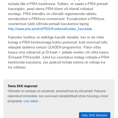
esitada läbi e-PRIA keskkonna. Selleks, et saada e-PRIA portaali
kasutajaks, pead olema PRIA klient või kliendi volitatud
esindaja. PRIA kliendiks on võimalik registreeruda näiteks
esmakordsel e-PRIAsse sisenemisel. Esmakordsel e-PRIAsse
sisenemisel tuleb sõlmida portaali kasutamise leping:
http://www.pria.ee/et/ePRIA/Korduma/kuidas_kasutada
.
Käesolev koolitus on eelkõige kasulik nendele, kes ei ole mitte
kunagi e-PRIA keskkonnaga kokku puutunud, kuid soovivad tulla
edaspidi taotlema toetust LEADER-programmist. Palun võtta
kaasa oma sülearvuti ja ID-kaart + pidada meeles või võtta kaasa
ID-kaardi PIN-koodid. Juhul kui soovitakse kedagi volitada e-PRIA
keskkonda kasutama, siis peaksid kohale tulema nii volitaja kui
ka volitatav.
Toeta SKK tegevust
Võimalik on toetada nii rahaliselt, aineliselt kui ka sõnaliselt. Pakume
rakendust inimestele, kes soovivad vabatahtlikult ühise hüvangu nimel
pingutada.
Loe edasi...
Astu SKK liikmeks