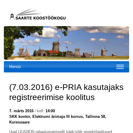
Menüü
(7.03.2016) e-PRIA kasutajaks
registreerimise koolitus
7. märts 2016
/ kell:
14:00
SKK kontor, Elektrumi ärimaja III korrus, Tallinna 58,
Kuressaare
Uuel LEADERi rahastusperioodil tuleb kõik projektitaotlused