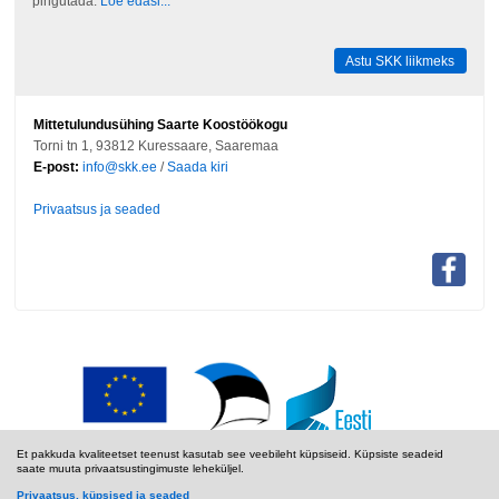
pingutada.
Loe edasi...
Astu SKK liikmeks
Mittetulundusühing Saarte Koostöökogu
Torni tn 1, 93812 Kuressaare, Saaremaa
E-post:
info@skk.ee
/
Saada kiri
Privaatsus ja seaded
Et pakkuda kvaliteetset teenust kasutab see veebileht küpsiseid. Küpsiste seadeid
saate muuta privaatsustingimuste leheküljel.
Privaatsus, küpsised ja seaded