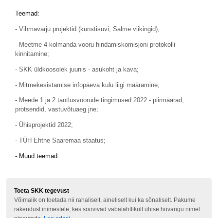
Teemad:
- Vihmavarju projektid (kunstisuvi, Salme viikingid);
- Meetme 4 kolmanda vooru hindamiskomisjoni protokolli
kinnitamine;
- SKK üldkoosolek juunis - asukoht ja kava;
- Mitmekesistamise infopäeva kulu liigi määramine;
- Meede 1 ja 2 taotlusvoorude tingimused 2022 - piirmäärad,
protsendid, vastuvõtuaeg jne;
- Ühisprojektid 2022;
- TÜH Ehtne Saaremaa staatus;
- Muud teemad.
Toeta SKK tegevust
Võimalik on toetada nii rahaliselt, aineliselt kui ka sõnaliselt. Pakume
rakendust inimestele, kes soovivad vabatahtlikult ühise hüvangu nimel