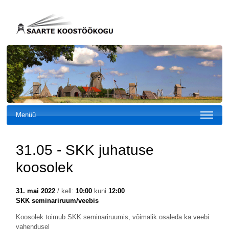
Menüü
31.05 - SKK juhatuse
koosolek
31. mai 2022
/ kell:
10:00
kuni
12:00
SKK seminariruum/veebis
Koosolek toimub SKK seminariruumis, võimalik osaleda ka veebi
vahendusel