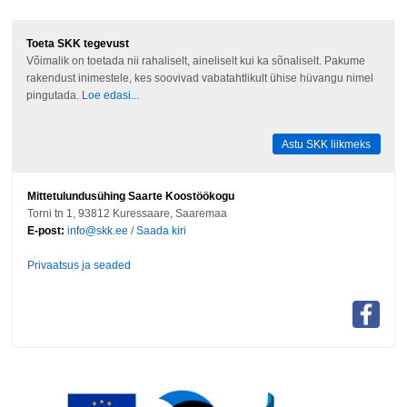
Toeta SKK tegevust
Võimalik on toetada nii rahaliselt, aineliselt kui ka sõnaliselt. Pakume
rakendust inimestele, kes soovivad vabatahtlikult ühise hüvangu nimel
pingutada.
Loe edasi...
Astu SKK liikmeks
Mittetulundusühing Saarte Koostöökogu
Torni tn 1, 93812 Kuressaare, Saaremaa
E-post:
info@skk.ee
/
Saada kiri
Privaatsus ja seaded