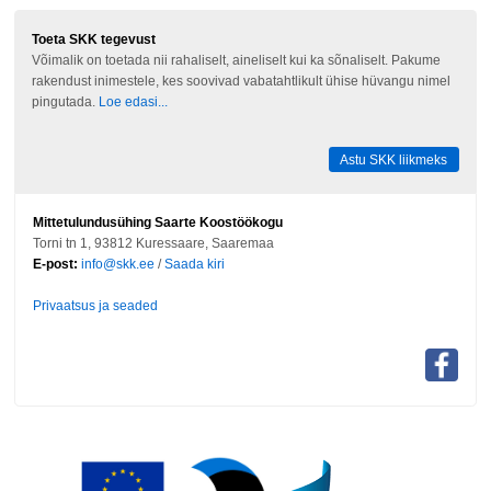
Toeta SKK tegevust
Võimalik on toetada nii rahaliselt, aineliselt kui ka sõnaliselt. Pakume
rakendust inimestele, kes soovivad vabatahtlikult ühise hüvangu nimel
pingutada.
Loe edasi...
Astu SKK liikmeks
Mittetulundusühing Saarte Koostöökogu
Torni tn 1, 93812 Kuressaare, Saaremaa
E-post:
info@skk.ee
/
Saada kiri
Privaatsus ja seaded