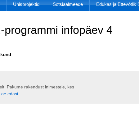
Ühisprojektid
Sotsiaalmeede
Edukas ja Ettevõtli
-programmi infopäev 4
akond
liselt. Pakume rakendust inimestele, kes
Loe edasi...