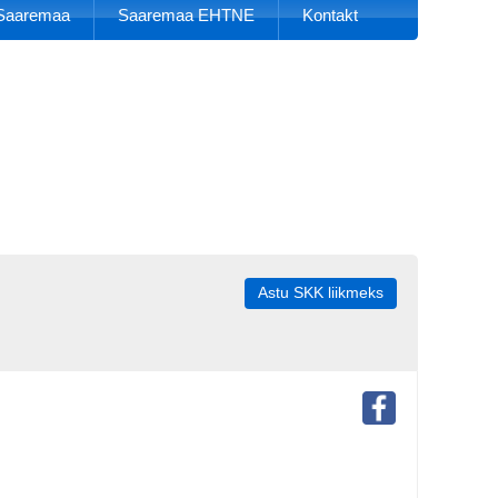
k Saaremaa
Saaremaa EHTNE
Kontakt
Astu SKK liikmeks