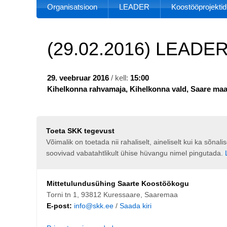
Organisatsioon
LEADER
Koostööprojektid
(29.02.2016) LEADER
29. veebruar 2016
/ kell:
15:00
Kihelkonna rahvamaja, Kihelkonna vald, Saare ma
Toeta SKK tegevust
Võimalik on toetada nii rahaliselt, aineliselt kui ka sõna
soovivad vabatahtlikult ühise hüvangu nimel pingutada.
Mittetulundusühing Saarte Koostöökogu
Torni tn 1, 93812 Kuressaare, Saaremaa
E-post:
info@skk.ee
/
Saada kiri