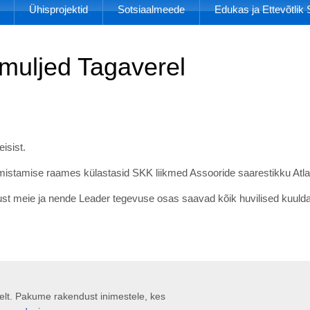
Ühisprojektid
Sotsiaalmeede
Edukas ja Ettevõtli
muljed Tagaverel
isist.
istamise raames külastasid SKK liikmed Assooride saarestikku Atla
dlust meie ja nende Leader tegevuse osas saavad kõik huvilised kuuld
liselt. Pakume rakendust inimestele, kes