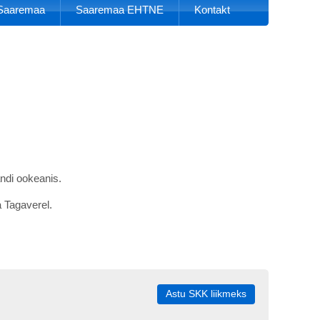
k Saaremaa
Saaremaa EHTNE
Kontakt
ndi ookeanis.
a Tagaverel.
Astu SKK liikmeks