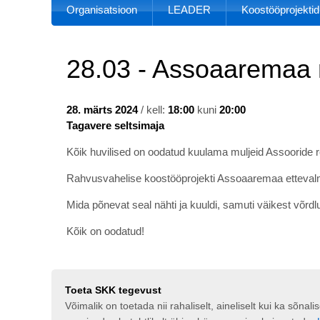
Organisatsioon
LEADER
Koostööprojektid
28.03 - Assoaaremaa 
28. märts 2024
/ kell:
18:00
kuni
20:00
Tagavere seltsimaja
Kõik huvilised on oodatud kuulama muljeid Assooride re
Rahvusvahelise koostööprojekti Assoaaremaa ettevalm
Mida põnevat seal nähti ja kuuldi, samuti väikest võr
Kõik on oodatud!
Toeta SKK tegevust
Võimalik on toetada nii rahaliselt, aineliselt kui ka sõna