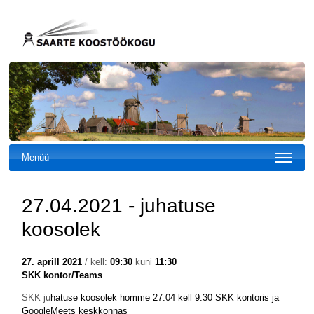
Menüü
27.04.2021 - juhatuse
koosolek
27. aprill 2021
/ kell:
09:30
kuni
11:30
SKK kontor/Teams
SKK ju
hatuse koosolek homme 27.04 kell 9:30 SKK kontoris ja
GoogleMeets keskkonnas