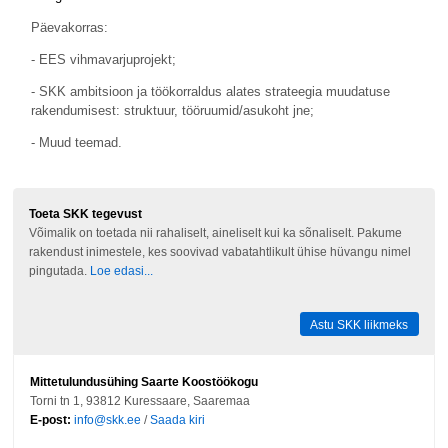
Päevakorras:
- EES vihmavarjuprojekt;
- SKK ambitsioon ja töökorraldus alates strateegia muudatuse
rakendumisest: struktuur, tööruumid/asukoht jne;
- Muud teemad.
Toeta SKK tegevust
Võimalik on toetada nii rahaliselt, aineliselt kui ka sõnaliselt. Pakume
rakendust inimestele, kes soovivad vabatahtlikult ühise hüvangu nimel
pingutada.
Loe edasi...
Astu SKK liikmeks
Mittetulundusühing Saarte Koostöökogu
Torni tn 1, 93812 Kuressaare, Saaremaa
E-post:
info@skk.ee
/
Saada kiri