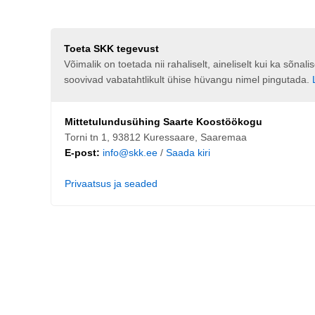
Toeta SKK tegevust
Võimalik on toetada nii rahaliselt, aineliselt kui ka sõna
soovivad vabatahtlikult ühise hüvangu nimel pingutada.
Mittetulundusühing Saarte Koostöökogu
Torni tn 1, 93812 Kuressaare, Saaremaa
E-post:
info@skk.ee
/
Saada kiri
Privaatsus ja seaded