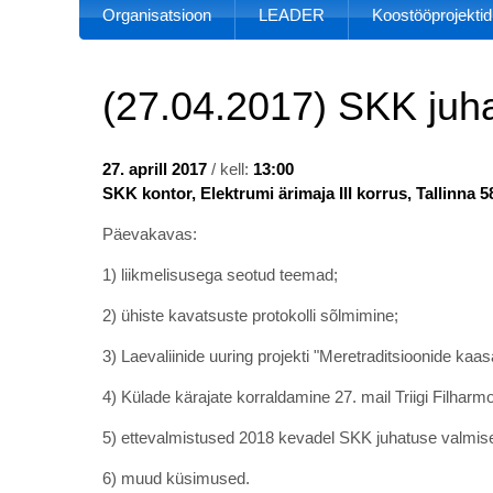
Organisatsioon
LEADER
Koostööprojektid
(27.04.2017) SKK juha
27. aprill 2017
/ kell:
13:00
SKK kontor, Elektrumi ärimaja III korrus, Tallinna 
Päevakavas:
1) liikmelisusega seotud teemad;
2) ühiste kavatsuste protokolli sõlmimine;
3) Laevaliinide uuring projekti "Meretraditsioonide k
4) Külade kärajate korraldamine 27. mail Triigi Filharm
5) ettevalmistused 2018 kevadel SKK juhatuse valmis
6) muud küsimused.