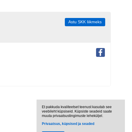
Astu SKK liikmeks
Et pakkuda kvaliteetset teenust kasutab see
veebileht küpsiseid. Küpsiste seadeid saate
muuta privaatsustingimuste leheküljel.
Privaatsus, küpsised ja seaded