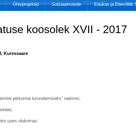
Ühisprojektid
Sotsiaalmeede
Edukas ja Ettevõtli
tuse koosolek XVII - 2017
58, Kuressaare
aasamine piirkonna turundamiseks" raames;
oonias;
eks uues olukorras;