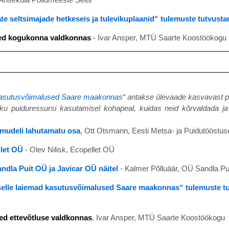
 seltsimajade hetkeseis ja tulevikuplaanid“ tulemuste tutvust
used kogukonna valdkonnas
- Ivar Ansper, MTÜ Saarte Koostöökogu
ad kasutusvõimalused Saare maakonnas
“ antakse ülevaade kasvavast p
u puiduressursi kasutamisel kohapeal, kuidas neid kõrvaldada ja 
smudeli lahutamatu osa
, Ott Otsmann, Eesti Metsa- ja Puidutööstuse
let OÜ
- Olev Nilisk, Ecopellet OÜ
ndla Puit OÜ ja Javicar OÜ näitel
- Kalmer Põlluäär, OÜ Sandla Pu
a selle laiemad kasutusvõimalused Saare maakonnas“ tulemuste t
sed ettevõtluse valdkonnas
, Ivar Ansper, MTÜ Saarte Koostöökogu