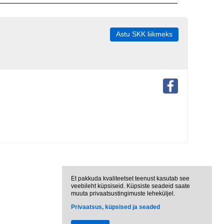
Astu SKK liikmeks
Et pakkuda kvaliteetset teenust kasutab see
veebileht küpsiseid. Küpsiste seadeid saate
muuta privaatsustingimuste leheküljel.
Privaatsus, küpsised ja seaded