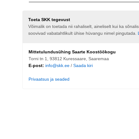
Toeta SKK tegevust
Võimalik on toetada nii rahaliselt, aineliselt kui ka sõna
soovivad vabatahtlikult ühise hüvangu nimel pingutada.
Mittetulundusühing Saarte Koostöökogu
Torni tn 1, 93812 Kuressaare, Saaremaa
E-post:
info@skk.ee
/
Saada kiri
Privaatsus ja seaded