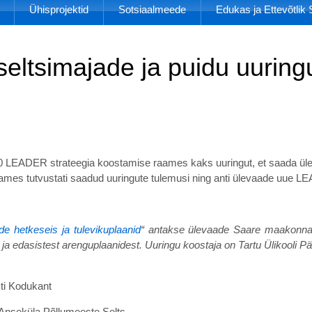
Ühisprojektid
Sotsiaalmeede
Edukas ja Ettevõtli
eltsimajade ja puidu uuring
20 LEADER strateegia koostamise raames kaks uuringut, et saada ül
aames tutvustati saadud uuringute tulemusi ning anti ülevaade uue 
e hetkeseis ja tulevikuplaanid
“ antakse ülevaade Saare maakonnas
 ja edasistest arenguplaanidest. Uuringu koostaja on Tartu Ülikooli Pä
ti Kodukant
 Anseküla Põllumeeste Selts