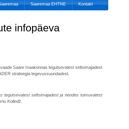
k Saaremaa
Saaremaa EHTNE
Kontakt
ute infopäeva
evaade Saare maakonnas tegutsevatest seltsimajadest
LEADER strateegia tegevussuundadest.
 tegutsevatest seltsimajadest ja nendes toimuvatest
rnu Kolledž.