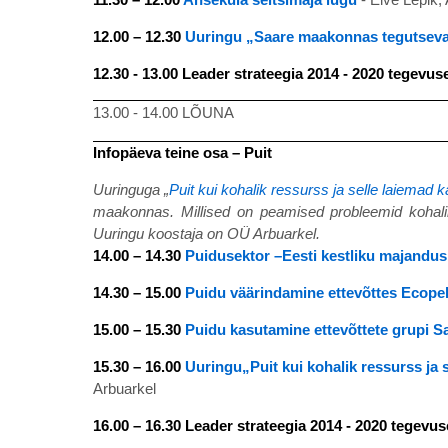
12.00 – 12.30
Uuringu „Saare maakonnas tegutsevate
12.30 - 13.00 Leader strateegia 2014 - 2020 tegev
13.00 - 14.00 LÕUNA
Infopäeva teine osa – Puit
Uuringuga „
Puit kui kohalik ressurss ja selle laiem
maakonnas. Millised on peamised probleemid kohalik
Uuringu koostaja on OÜ Arbuarkel.
14.00 – 14.30
Puidusektor –Eesti kestliku majandu
14.30 – 15.00
Puidu väärindamine ettevõttes
Ecopel
15.00 – 15.30
Puidu kasutamine ettevõttete grupi Sa
15.30 – 16.00
Uuringu„Puit kui kohalik ressurss j
Arbuarkel
16.00 – 16.30 Leader strateegia 2014 - 2020 tegevu