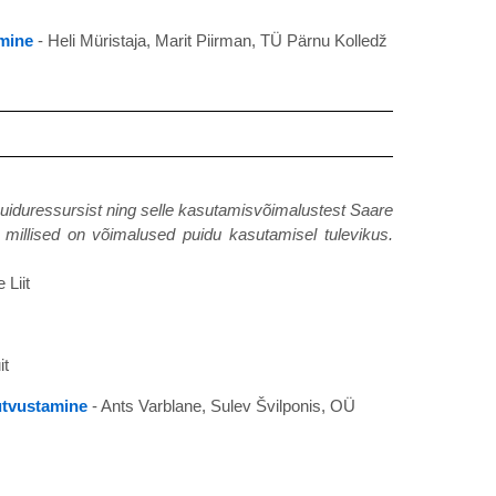
amine
- Heli Müristaja, Marit Piirman, TÜ Pärnu Kolledž
uiduressursist ning selle kasutamisvõimalustest Saare
millised on võimalused puidu kasutamisel tulevikus.
 Liit
it
utvustamine
- Ants Varblane, Sulev Švilponis, OÜ