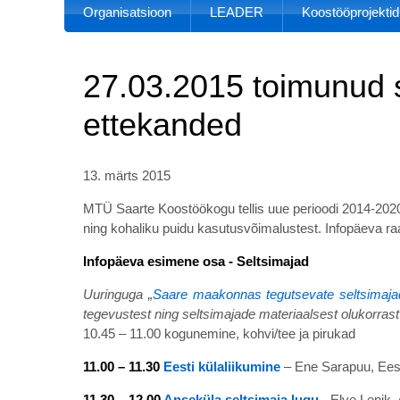
Organisatsioon
LEADER
Koostööprojektid
27.03.2015 toimunud s
ettekanded
13. märts 2015
MTÜ Saarte Koostöökogu tellis uue perioodi 2014-20
ning kohaliku puidu kasutusvõimalustest. Infopäeva r
Infopäeva esimene osa - Seltsimajad
Uuringuga „
Saare maakonnas tegutsevate seltsimajad
tegevustest ning seltsimajade materiaalsest olukorrast
10.45 – 11.00 kogunemine, kohvi/tee ja pirukad
11.00 – 11.30
Eesti külaliikumine
– Ene Sarapuu, Ees
11.30 – 12.00
Anseküla seltsimaja lugu
- Elve Lepik,