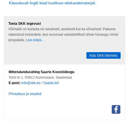
Käesolevalt lingilt leiad koolituse ettekandematerjali.
Toeta SKK tegevust
Võimalik on toetada nii rahaliselt, aineliselt kui ka sõnaliselt. Pakume
rakendust inimestele, kes soovivad vabatahtlikult ühise hüvangu nimel
pingutada.
Loe edasi...
Astu SKK liikmeks
Mittetulundusühing Saarte Koostöökogu
Torni tn 1, 93812 Kuressaare, Saaremaa
E-post:
info@skk.ee
/
Saada kiri
Privaatsus ja seaded