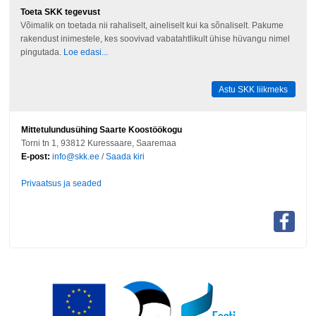
Toeta SKK tegevust
Võimalik on toetada nii rahaliselt, aineliselt kui ka sõnaliselt. Pakume
rakendust inimestele, kes soovivad vabatahtlikult ühise hüvangu nimel
pingutada.
Loe edasi...
Astu SKK liikmeks
Mittetulundusühing Saarte Koostöökogu
Torni tn 1, 93812 Kuressaare, Saaremaa
E-post:
info@skk.ee
/
Saada kiri
Privaatsus ja seaded