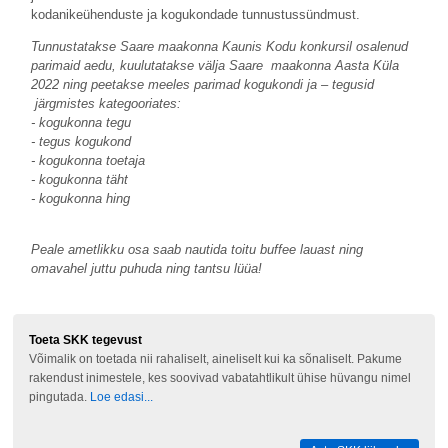
kodanikeühenduste ja kogukondade tunnustussündmust.
Tunnustatakse Saare maakonna Kaunis Kodu konkursil osalenud
parimaid aedu, kuulutatakse välja Saare maakonna Aasta Küla
2022 ning peetakse meeles parimad kogukondi ja – tegusid
järgmistes kategooriates:
- kogukonna tegu
- tegus kogukond
- kogukonna toetaja
- kogukonna täht
- kogukonna hing
Peale ametlikku osa saab nautida toitu buffee lauast ning
omavahel juttu puhuda ning tantsu lüüa!
Toeta SKK tegevust
Võimalik on toetada nii rahaliselt, aineliselt kui ka sõnaliselt. Pakume
rakendust inimestele, kes soovivad vabatahtlikult ühise hüvangu nimel
pingutada.
Loe edasi...