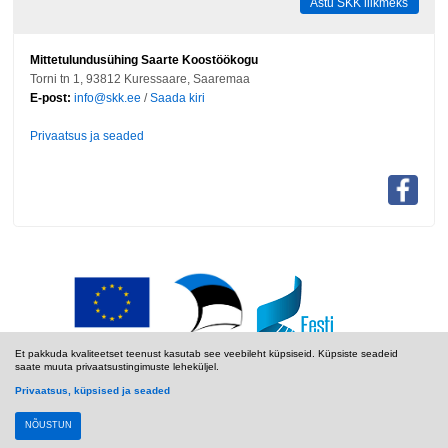
Astu SKK liikmeks
Mittetulundusühing Saarte Koostöökogu
Torni tn 1, 93812 Kuressaare, Saaremaa
E-post:
info@skk.ee
/
Saada kiri
Privaatsus ja seaded
Et pakkuda kvaliteetset teenust kasutab see veebileht küpsiseid. Küpsiste seadeid
saate muuta privaatsustingimuste leheküljel.
Privaatsus, küpsised ja seaded
NÕUSTUN