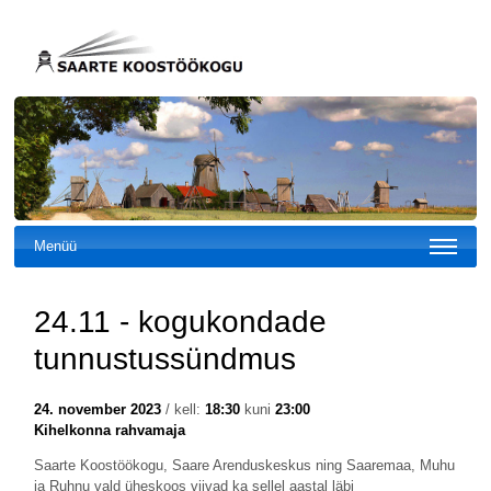
Menüü
24.11 - kogukondade
tunnustussündmus
24. november 2023
/ kell:
18:30
kuni
23:00
Kihelkonna rahvamaja
Saarte Koostöökogu, Saare Arenduskeskus ning Saaremaa, Muhu
ja Ruhnu vald üheskoos viivad ka sellel aastal läbi